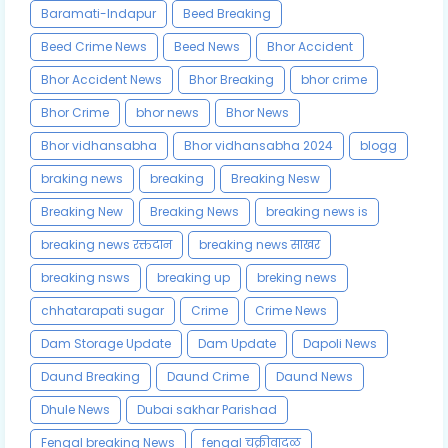
Baramati-Indapur
Beed Breaking
Beed Crime News
Beed News
Bhor Accident
Bhor Accident News
Bhor Breaking
bhor crime
Bhor Crime
bhor news
Bhor News
Bhor vidhansabha
Bhor vidhansabha 2024
blogg
braking news
breaking
Breaking Nesw
Breaking New
Breaking News
breaking news is
breaking news रक्तदान
breaking news साखर
breaking nsws
breaking up
breking news
chhatarapati sugar
Crime
Crime News
Dam Storage Update
Dam Update
Dapoli News
Daund Breaking
Daund Crime
Daund News
Dhule News
Dubai sakhar Parishad
Fengal breaking News
fengal चक्रीवादळ