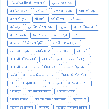
नीरा खोऱ्यातील शेतकऱ्यांसाठी
नृत्य मल्हार स्पर्धा
पतसंस्था अपहार
पदोन्नती
पलटण तालुका
पाचगणी न्युज
पावसाची कृपा !
पीएचडी
पुणे जिल्हा
पुणे न्युज
पुणे न्यूज
पुणे विद्यापीठ पुरस्कार
पुरंदर
पुरंदर l निधन वार्ता
पुरंदर तालुका
पुरंदर न्युज
पुरंदर न्यूज
पुरस्कार
प्रा. व. बा. बोधे जेष्ठ साहित्यिक
प्राथमिक शाळा मुरूम
फलटण तालुका
बापदेव घाट
बाबा आढाव
बारामती
बारामती l निधन वार्ता
बारामती तालुका
बारामती तालूका
बारामती न्युज
बारामती विधानसभा
बालगंधर्व पुरस्कार
ब्लॉग
भारत ज्ञान विज्ञान समुदाय
भिगवण पोलीस स्टेशन
भोर
भोर कृषी मेळावा
भोर तालुका
भोर नगरपालिका
भोर न्युज
भोर पंचायत समिती
भोर बस आगार
भोर विधानसभा
भोर विधानसभा मतदारसंघ
महाबळेश्वर
महाबळेश्वर तालुका
महाराष्ट्र
महाराष्ट्र लोकसेवा आयोग