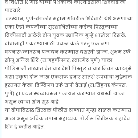
व विश्वास शिंगाडे यांच्या पथकाला कारवाईसाठी शिंदेवाडीला
पाठवले.
दरम्यान, पुणे-बेंगलोर महामार्गावरील शिंदेवाडी येथे असणाऱ्या
एका ऍग्रो कंपनीच्या सुरक्षाभिंतीच्या कडेला पिस्तुलाच्या
विक्रीसाठी आलेले दोन युवक स्थानिक गुन्हे शाखेला दिसले.
दोघांनाही पकडण्यासाठी प्रयत्न केले परंतु एक जण
घटनास्थळावरून पलायन करण्यात यशस्वी झाला. शुभम उर्फ
सोनू अनिल शिंदे (रा.महर्षीनगर, स्वारगेट पुणे) याला
पोलिसांनी ताब्यात घेत चार देशी पिस्तूल व चार जिवंत काडतुसे
असा एकूण दोन लाख एकसष्ट हजार सातशे रुपयांचा मुद्देमाल
हस्तगत केला. दिग्विजय उर्फ सनी देसाई (रा.सिंहगड कॅम्पस,
पुणे) हा घटनास्थळावरून पलायन करण्यात यशस्वी झाला
असून त्याचा शोध सुरू आहे.
या दोघांविरुद्ध शिरवळ पोलीस ठाण्यात गुन्हा दाखल करण्यात
आला असून अधिक तपास सहाय्यक पोलीस निरीक्षक महादेव
शिंद हे करीत आहेत.