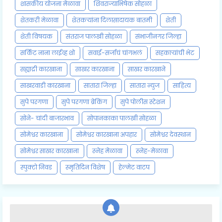
शासकीय योजना मेळावा
शिवराज्याभिषेक सोहळा
शेतकरी मेळावा
शेतकऱ्यांना दिलासादायक बातमी
शेती
शेती विषयक
संतराज पालखी सोहळा
संभाजीनगर जिल्हा
सर्किट नाना लाईव्ह शो
सवाई-सर्जाचं चांगभलं
सहकाऱ्यांची भेट
सह्याद्री कारखाना
साखर कारखाना
साखर कारखाने
साखरवाडी कारखाना
सातारा जिल्हा
सातारा न्युज
साहित्य
सुपे परगणा
सुपे परगणा ब्रेकिंग
सुपे पोलीस स्टेशन
सोने- चांदी बाजारभाव
सोपानकाका पालखी सोहळा
सोमेश्वर कारखाना
सोमेश्वर कारखाना अपहार
सोमेश्वर देवस्थान
सोमेश्वर साखर कारखाना
स्नेह मेळावा
स्नेह-मेळावा
स्पुक्टो निवड
स्मृतिदिन विशेष
हेल्मेट वाटप