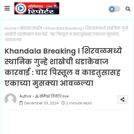
Home
खंडाळा क्राईम
Khandala Breaking l शिरवळमध्ये स्थानिक गुन्हे
शाखेची धडाकेबाज कारवाई : चार पिस्तूल व काडतुसासह एकाच्या मुसक्या
आवळल्या
Khandala Breaking l शिरवळमध्ये
स्थानिक गुन्हे शाखेची धडाकेबाज
कारवाई : चार पिस्तूल व काडतुसासह
एकाच्या मुसक्या आवळल्या
सोमेश्वर रिपोर्टर live
December 03, 2024
2 minute read