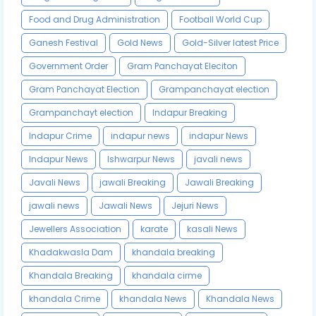
Food and Drug Administration
Football World Cup
Ganesh Festival
Gold News
Gold-Silver latest Price
Government Order
Gram Panchayat Eleciton
Gram Panchayat Election
Grampanchayat election
Grampanchayt election
Indapur Breaking
Indapur Crime
indapur news
indapur News
Indapur News
Ishwarpur News
javali news
Javali News
jawali Breaking
Jawali Breaking
jawali news
Jawali News
Jejuri News
Jewellers Association
karate
kasali News
Khadakwasla Dam
khandala breaking
Khandala Breaking
khandala cirme
khandala Crime
khandala News
Khandala News