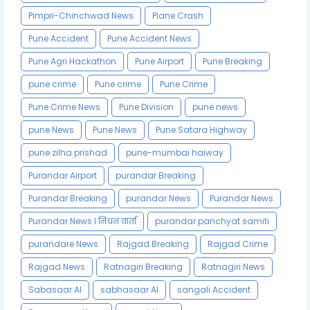
Pimpri-Chinchwad News
Plane Crash
Pune Accident
Pune Accident News
Pune Agri Hackathon
Pune Airport
Pune Breaking
pune crime
Pune crime
Pune Crime
Pune Crime News
Pune Division
pune news
pune News
Pune News
Pune Satara Highway
pune zilha prishad
pune-mumbai haiway
Purandar Airport
purandar Breaking
Purandar Breaking
purandar News
Purandar News
Purandar News l निधन वार्ता
purandar panchyat samiti
purandare News
Rajgad Breaking
Rajgad Crime
Rajgad News
Ratnagiri Breaking
Ratnagiri News
Sabasaar AI
sabhasaar AI
sangali Accident