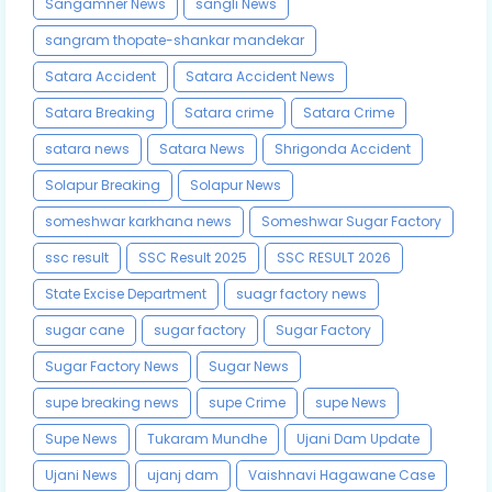
Sangamner News
sangli News
sangram thopate-shankar mandekar
Satara Accident
Satara Accident News
Satara Breaking
Satara crime
Satara Crime
satara news
Satara News
Shrigonda Accident
Solapur Breaking
Solapur News
someshwar karkhana news
Someshwar Sugar Factory
ssc result
SSC Result 2025
SSC RESULT 2026
State Excise Department
suagr factory news
sugar cane
sugar factory
Sugar Factory
Sugar Factory News
Sugar News
supe breaking news
supe Crime
supe News
Supe News
Tukaram Mundhe
Ujani Dam Update
Ujani News
ujanj dam
Vaishnavi Hagawane Case