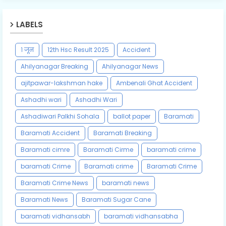
LABELS
१ जून
12th Hsc Result 2025
Accident
Ahilyanagar Breaking
Ahilyanagar News
ajitpawar-lakshman hake
Ambenali Ghat Accident
Ashadhi wari
Ashadhi Wari
Ashadiwari Palkhi Sohala
ballot paper
Baramati
Baramati Accident
Baramati Breaking
Baramati cimre
Baramati Cirme
baramati crime
baramati Crime
Baramati crime
Baramati Crime
Baramati Crime News
baramati news
Baramati News
Baramati Sugar Cane
baramati vidhansabh
baramati vidhansabha