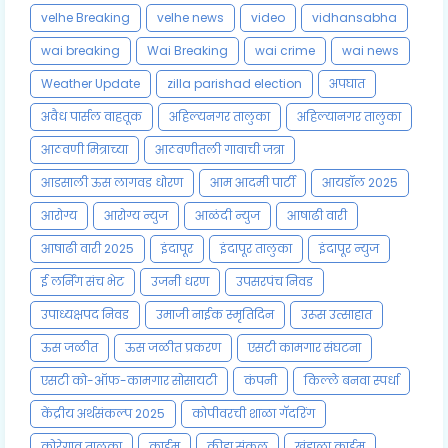
velhe Breaking
velhe news
video
vidhansabha
wai breaking
Wai Breaking
wai crime
wai news
Weather Update
zilla parishad election
अपघात
अवैध पार्सल वाहतूक
अहिल्यनगर तालुका
अहिल्यानगर तालुका
आठवणी मित्राच्या
आठवणीतली गावाची जत्रा
आडसाली ऊस लागवड धोरण
आम आदमी पार्टी
आयडॉल 2025
आरोग्य
आरोग्य न्युज
आळंदी न्युज
आषाढी वारी
आषाढी वारी 2025
इंदापूर
इंदापूर तालुका
इंदापूर न्युज
ई लर्निंग संच भेट
उजनी धरण
उपसरपंच निवड
उपाध्यक्षपद निवड
उमाजी नाईक स्मृतिदिन
उरूस उत्साहात
ऊस जळीत
ऊस जळीत प्रकरण
एसटी कामगार संघटना
एसटी को-ऑफ-कामगार सोसायटी
कंपनी
किल्ले बनवा स्पर्धा
केंद्रीय अर्थसंकल्प 2025
कोपीवरची शाळा गॅदरिंग
कोरेगाव तालुका
क्राईम
क्रीडा संकुल
खंडाळा क्राईम