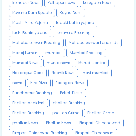
kolhapur News
Kolhapur news
koregaon News
Koyana Dam Update
Koyna Dam
Krushi Mitra Yojana
ladaki bahin yojana
ladki Bahin yojana
Lonavala Breaking
Mahabaleshwar Breaking
Mahabaleshwar Landslide
Manoj kumar
mumbai
Mumbai Breaking
Mumbai News
murud news
Murud-Janjira
Nasarapur Case
Nashik News
navi mumbai
news
Nira River
Pachgani News
Pandharpur Breaking
Petrol-Diesel
Phaltan accident
phaltan Breaking
Phaltan Breaking
phaltan Crime
Phaltan Crime
phaltan News
Phaltan News
Pimpari-Chinchawad
Pimpari-Chinchvad Breaking
Pimpari-Chinchwad