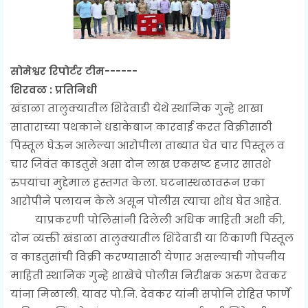
सोमेश्वर रिपोर्टर टीम------
शिरवळ : प्रतिनिधी
खंडाळा तालुक्यातील शिंदेवाडी येथे स्थानिक गुन्हे शाखा
साताराच्या पथकाने धडाकेबाज कारवाई करत विक्रीसाठी
पिस्तूल घेऊन आलेल्या आरोपीला ताब्यात घेत चार पिस्तूल व
चार जिवंत काडतुसे असा दोन लाख एकसष्ट हजार सातशे
रुपयांचा मुद्देमाल हस्तगत केला. घटनास्थळावरून एका
आरोपीने पलायन केले असून पोलीस त्याचा शोध घेत आहेत.
याप्रकरणी पोलिसांनी दिलेली अधिक माहिती अशी की,
दोन व्यक्ती खंडाळा तालुक्यातील शिंदेवाडी या ठिकाणी पिस्तूल
व काडतुसांची विक्री करण्यासाठी येणार असल्याची गोपनीय
माहिती स्थानिक गुन्हे शाखेचे पोलीस निरीक्षक अरुण देवकर
यांना मिळाली. यावर पो.नि. देवकर यांनी सपोनि रोहित फार्णे