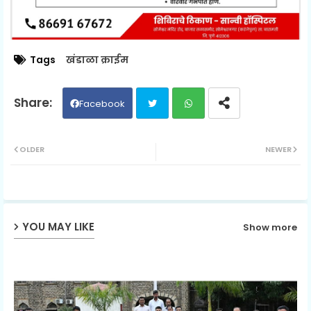
Tags
खंडाळा क्राईम
Facebook
Twit
Wh
OLDER
NEWER
ter
ats
ap
YOU MAY LIKE
Show more
p