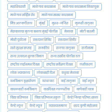
महाशिवरात्री
माळेगाव कारखाना
माळेगाव कारखाना निवडणूक
माळेगाव सर्व्हिस रोड
माळेगाव साखर कारखाना
मित्र आठवणीतला
मुंबई
मुरुड-जंजिरा
मुळशी तालुका
मेंढपाळाचा मुलगा बनला मुंबई पोलीस
मेळावा
मोठी बातमी
मोशी दुर्घटना
रक्तदान शिबिर
रक्तदान शिबीर
रस्ते सुरक्षा सप्ताह
राजकीय
राजगड तालुका
राजीनामा
राज्य उत्पादन शुल्क विभाग
राज्य राखीव पोलीस दल
राष्ट्रीय लाईनमन दिवस
राष्ट्रीय सर्वेक्षण दिवस
लसीकरण
लोक न्यायालय
लोकशाही दिन
वधुवर मेळावा
वनविभाग वृक्षारोपण
वरंधा घाट
वाई तालुका
वाई न्युज
वाघळवाडी वनविभाग
वाढदिवस लालपरीचा
वाणेवाडी यात्रा
विद्या प्रतिष्ठान
विद्या प्रतिष्ठान स्कुल
वेल्हे जिल्हा परिषद शाळा
वेल्हे न्युज
वेल्हे न्यूज
व्याख्यानमाला
शरद कृषी महोत्सव