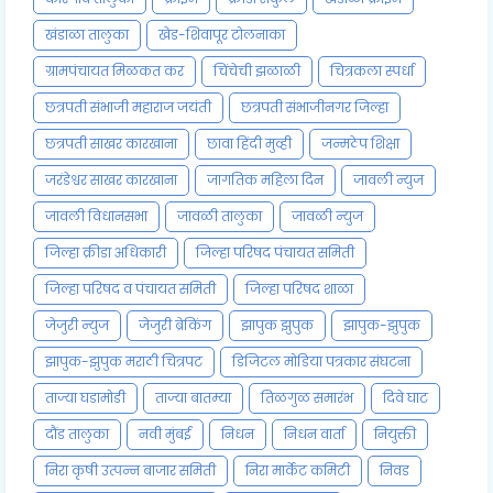
खंडाळा तालुका
खेड-शिवापूर टोलनाका
ग्रामपंचायत मिळकत कर
चिंचेची झळाळी
चित्रकला स्पर्धा
छत्रपती संभाजी महाराज जयंती
छत्रपती संभाजीनगर जिल्हा
छत्रपती साखर कारखाना
छावा हिंदी मुव्ही
जन्मठेप शिक्षा
जरंडेश्वर साखर कारखाना
जागतिक महिला दिन
जावली न्युज
जावली विधानसभा
जावळी तालुका
जावळी न्युज
जिल्हा क्रीडा अधिकारी
जिल्हा परिषद पंचायत समिती
जिल्हा परिषद व पंचायत समिती
जिल्हा परिषद शाळा
जेजुरी न्युज
जेजुरी ब्रेकिंग
झापुक झुपुक
झापुक-झुपुक
झापुक-झुपुक मराठी चित्रपट
डिजिटल मोडिया पत्रकार संघटना
ताज्या घडामोडी
ताज्या बातम्या
तिळगुळ समारंभ
दिवे घाट
दौंड तालुका
नवी मुंबई
निधन
निधन वार्ता
नियुक्ती
निरा कृषी उत्पन्न बाजार समिती
निरा मार्केट कमिटी
निवड