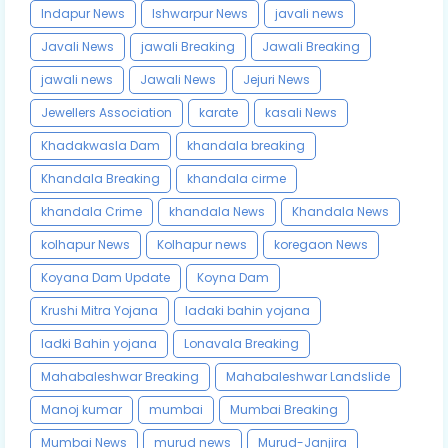
Indapur News
Ishwarpur News
javali news
Javali News
jawali Breaking
Jawali Breaking
jawali news
Jawali News
Jejuri News
Jewellers Association
karate
kasali News
Khadakwasla Dam
khandala breaking
Khandala Breaking
khandala cirme
khandala Crime
khandala News
Khandala News
kolhapur News
Kolhapur news
koregaon News
Koyana Dam Update
Koyna Dam
Krushi Mitra Yojana
ladaki bahin yojana
ladki Bahin yojana
Lonavala Breaking
Mahabaleshwar Breaking
Mahabaleshwar Landslide
Manoj kumar
mumbai
Mumbai Breaking
Mumbai News
murud news
Murud-Janjira