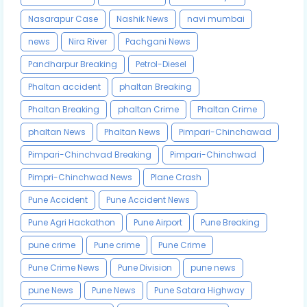
Nasarapur Case
Nashik News
navi mumbai
news
Nira River
Pachgani News
Pandharpur Breaking
Petrol-Diesel
Phaltan accident
phaltan Breaking
Phaltan Breaking
phaltan Crime
Phaltan Crime
phaltan News
Phaltan News
Pimpari-Chinchawad
Pimpari-Chinchvad Breaking
Pimpari-Chinchwad
Pimpri-Chinchwad News
Plane Crash
Pune Accident
Pune Accident News
Pune Agri Hackathon
Pune Airport
Pune Breaking
pune crime
Pune crime
Pune Crime
Pune Crime News
Pune Division
pune news
pune News
Pune News
Pune Satara Highway