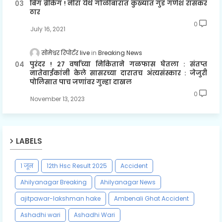
बिग ब्रेकिंग ! नीरा येथे गोळीबारात कुख्यात गुंड गणेश रासकर
ठार
0
July 16, 2021
सोमेश्वर रिपोर्टर live
Breaking News
पुरंदर ! २७ वर्षाच्या निकिताने गळफास घेतला : संतप्त
नातेवाईकांनी केले सासरच्या दारातच अंत्यसंस्कार : जेजुरी
पोलिसात पाच जणांवर गुन्हा दाखल
0
November 13, 2023
LABELS
१ जून
12th Hsc Result 2025
Accident
Ahilyanagar Breaking
Ahilyanagar News
ajitpawar-lakshman hake
Ambenali Ghat Accident
Ashadhi wari
Ashadhi Wari