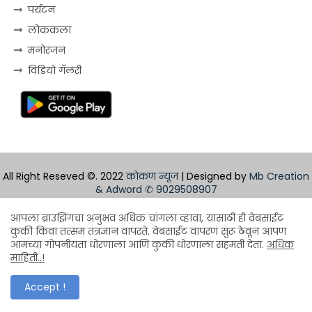
पर्यटन
लोककला
मनोरंजन
विडियो गॅलरी
All Right Reseved ©. 2022
कोकण न्यूज
| Designed by
Mb Creation
& Adword
✆ 9029508907
Home
About
Contact us
Privacy Policy
आपला ब्राउझिंगचा अनुभव अधिक चांगला व्हावा, यासाठी ही वेबसाईट
कुकी किंवा तत्सम तंत्रज्ञान वापरते. वेबसाईट वापरणं सुरू ठेवून आपण
Design by -
Blogger Templates
| Distributed by
आमच्या गोपनीयता धोरणाला आणि कुकी धोरणाला सहमती देता.
अधिक
माहिती..!
BloggerTemplate.org
Accept !