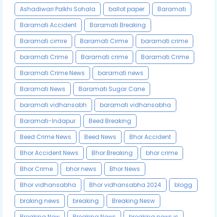
Ashadiwari Palkhi Sohala
ballot paper
Baramati
Baramati Accident
Baramati Breaking
Baramati cimre
Baramati Cirme
baramati crime
baramati Crime
Baramati crime
Baramati Crime
Baramati Crime News
baramati news
Baramati News
Baramati Sugar Cane
baramati vidhansabh
baramati vidhansabha
Baramati-Indapur
Beed Breaking
Beed Crime News
Beed News
Bhor Accident
Bhor Accident News
Bhor Breaking
bhor crime
Bhor Crime
bhor news
Bhor News
Bhor vidhansabha
Bhor vidhansabha 2024
blogg
braking news
breaking
Breaking Nesw
Breaking New
Breaking News
breaking news is