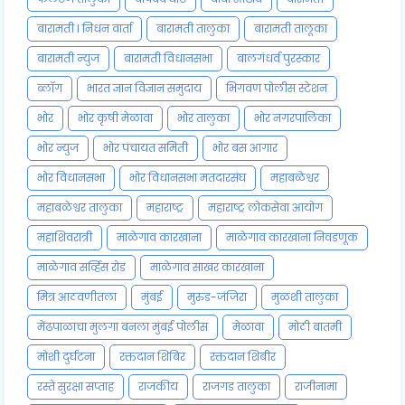
बारामती l निधन वार्ता
बारामती तालुका
बारामती तालूका
बारामती न्युज
बारामती विधानसभा
बालगंधर्व पुरस्कार
ब्लॉग
भारत ज्ञान विज्ञान समुदाय
भिगवण पोलीस स्टेशन
भोर
भोर कृषी मेळावा
भोर तालुका
भोर नगरपालिका
भोर न्युज
भोर पंचायत समिती
भोर बस आगार
भोर विधानसभा
भोर विधानसभा मतदारसंघ
महाबळेश्वर
महाबळेश्वर तालुका
महाराष्ट्र
महाराष्ट्र लोकसेवा आयोग
महाशिवरात्री
माळेगाव कारखाना
माळेगाव कारखाना निवडणूक
माळेगाव सर्व्हिस रोड
माळेगाव साखर कारखाना
मित्र आठवणीतला
मुंबई
मुरुड-जंजिरा
मुळशी तालुका
मेंढपाळाचा मुलगा बनला मुंबई पोलीस
मेळावा
मोठी बातमी
मोशी दुर्घटना
रक्तदान शिबिर
रक्तदान शिबीर
रस्ते सुरक्षा सप्ताह
राजकीय
राजगड तालुका
राजीनामा