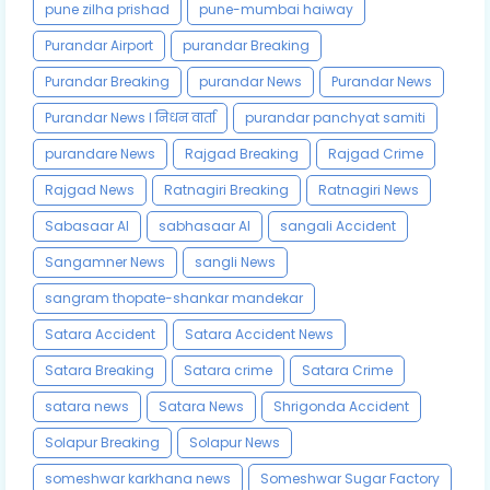
pune zilha prishad
pune-mumbai haiway
Purandar Airport
purandar Breaking
Purandar Breaking
purandar News
Purandar News
Purandar News l निधन वार्ता
purandar panchyat samiti
purandare News
Rajgad Breaking
Rajgad Crime
Rajgad News
Ratnagiri Breaking
Ratnagiri News
Sabasaar AI
sabhasaar AI
sangali Accident
Sangamner News
sangli News
sangram thopate-shankar mandekar
Satara Accident
Satara Accident News
Satara Breaking
Satara crime
Satara Crime
satara news
Satara News
Shrigonda Accident
Solapur Breaking
Solapur News
someshwar karkhana news
Someshwar Sugar Factory