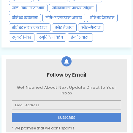
सोने- चांदी बाजारभाव
सोपानकाका पालखी सोहळा
सोमेश्वर कारखाना
सोमेश्वर कारखाना अपहार
सोमेश्वर देवस्थान
सोमेश्वर साखर कारखाना
स्नेह मेळावा
स्नेह-मेळावा
स्पुक्टो निवड
स्मृतिदिन विशेष
हेल्मेट वाटप
Follow by Email
Get Notified About Next Update Direct to Your
inbox
* We promise that we don't spam !