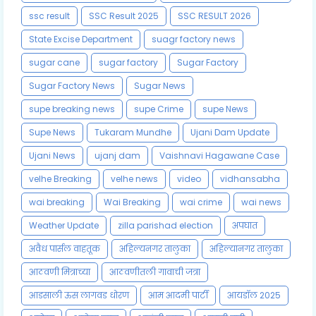
ssc result
SSC Result 2025
SSC RESULT 2026
State Excise Department
suagr factory news
sugar cane
sugar factory
Sugar Factory
Sugar Factory News
Sugar News
supe breaking news
supe Crime
supe News
Supe News
Tukaram Mundhe
Ujani Dam Update
Ujani News
ujanj dam
Vaishnavi Hagawane Case
velhe Breaking
velhe news
video
vidhansabha
wai breaking
Wai Breaking
wai crime
wai news
Weather Update
zilla parishad election
अपघात
अवैध पार्सल वाहतूक
अहिल्यनगर तालुका
अहिल्यानगर तालुका
आठवणी मित्राच्या
आठवणीतली गावाची जत्रा
आडसाली ऊस लागवड धोरण
आम आदमी पार्टी
आयडॉल 2025