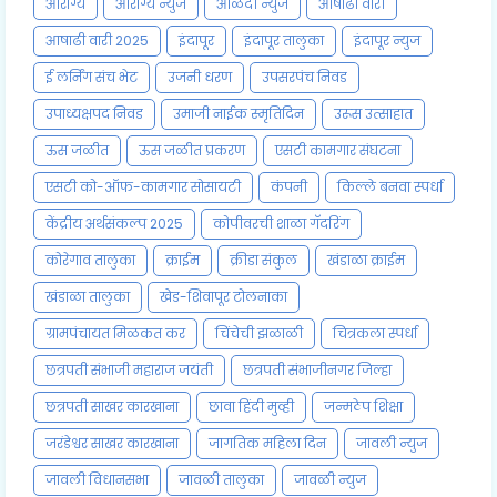
आरोग्य
आरोग्य न्युज
आळंदी न्युज
आषाढी वारी
आषाढी वारी 2025
इंदापूर
इंदापूर तालुका
इंदापूर न्युज
ई लर्निंग संच भेट
उजनी धरण
उपसरपंच निवड
उपाध्यक्षपद निवड
उमाजी नाईक स्मृतिदिन
उरूस उत्साहात
ऊस जळीत
ऊस जळीत प्रकरण
एसटी कामगार संघटना
एसटी को-ऑफ-कामगार सोसायटी
कंपनी
किल्ले बनवा स्पर्धा
केंद्रीय अर्थसंकल्प 2025
कोपीवरची शाळा गॅदरिंग
कोरेगाव तालुका
क्राईम
क्रीडा संकुल
खंडाळा क्राईम
खंडाळा तालुका
खेड-शिवापूर टोलनाका
ग्रामपंचायत मिळकत कर
चिंचेची झळाळी
चित्रकला स्पर्धा
छत्रपती संभाजी महाराज जयंती
छत्रपती संभाजीनगर जिल्हा
छत्रपती साखर कारखाना
छावा हिंदी मुव्ही
जन्मठेप शिक्षा
जरंडेश्वर साखर कारखाना
जागतिक महिला दिन
जावली न्युज
जावली विधानसभा
जावळी तालुका
जावळी न्युज