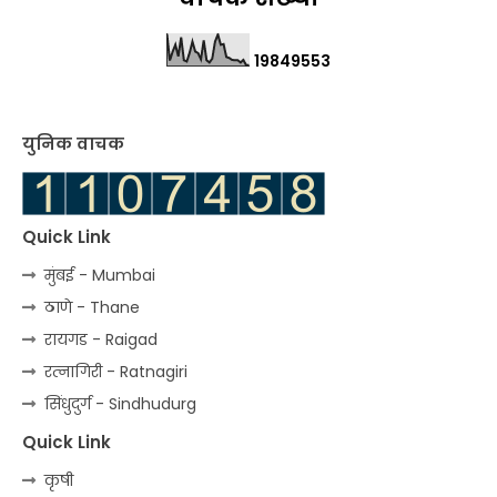
1
9
8
4
9
5
5
3
युनिक वाचक
Quick Link
मुंबई - Mumbai
ठाणे - Thane
रायगड - Raigad
रत्‍नागिरी - Ratnagiri
सिंधुदुर्ग - Sindhudurg
Quick Link
कृषी