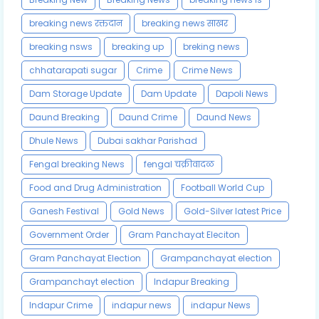
breaking news रक्तदान
breaking news साखर
breaking nsws
breaking up
breking news
chhatarapati sugar
Crime
Crime News
Dam Storage Update
Dam Update
Dapoli News
Daund Breaking
Daund Crime
Daund News
Dhule News
Dubai sakhar Parishad
Fengal breaking News
fengal चक्रीवादळ
Food and Drug Administration
Football World Cup
Ganesh Festival
Gold News
Gold-Silver latest Price
Government Order
Gram Panchayat Eleciton
Gram Panchayat Election
Grampanchayat election
Grampanchayt election
Indapur Breaking
Indapur Crime
indapur news
indapur News