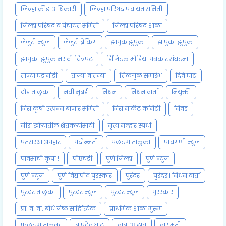
जिल्हा क्रीडा अधिकारी
जिल्हा परिषद पंचायत समिती
जिल्हा परिषद व पंचायत समिती
जिल्हा परिषद शाळा
जेजुरी न्युज
जेजुरी ब्रेकिंग
झापुक झुपुक
झापुक-झुपुक
झापुक-झुपुक मराठी चित्रपट
डिजिटल मोडिया पत्रकार संघटना
ताज्या घडामोडी
ताज्या बातम्या
तिळगुळ समारंभ
दिवे घाट
दौंड तालुका
नवी मुंबई
निधन
निधन वार्ता
नियुक्ती
निरा कृषी उत्पन्न बाजार समिती
निरा मार्केट कमिटी
निवड
नीरा खोऱ्यातील शेतकऱ्यांसाठी
नृत्य मल्हार स्पर्धा
पतसंस्था अपहार
पदोन्नती
पलटण तालुका
पाचगणी न्युज
पावसाची कृपा !
पीएचडी
पुणे जिल्हा
पुणे न्युज
पुणे न्यूज
पुणे विद्यापीठ पुरस्कार
पुरंदर
पुरंदर l निधन वार्ता
पुरंदर तालुका
पुरंदर न्युज
पुरंदर न्यूज
पुरस्कार
प्रा. व. बा. बोधे जेष्ठ साहित्यिक
प्राथमिक शाळा मुरूम
फलटण तालुका
बापदेव घाट
बाबा आढाव
बारामती