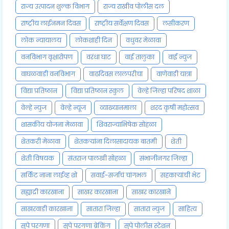
राज्य उत्पादन शुल्क विभाग
राज्य राखीव पोलीस दल
राष्ट्रीय लाईनमन दिवस
राष्ट्रीय सर्वेक्षण दिवस
लसीकरण
लोक न्यायालय
लोकशाही दिन
वधुवर मेळावा
वनविभाग वृक्षारोपण
वरंधा घाट
वाई तालुका
वाई न्युज
वाघळवाडी वनविभाग
वाढदिवस लालपरीचा
वाणेवाडी यात्रा
विद्या प्रतिष्ठान
विद्या प्रतिष्ठान स्कुल
वेल्हे जिल्हा परिषद शाळा
वेल्हे न्युज
वेल्हे न्यूज
व्याख्यानमाला
शरद कृषी महोत्सव
शासकीय योजना मेळावा
शिवराज्याभिषेक सोहळा
शेतकरी मेळावा
शेतकऱ्यांना दिलासादायक बातमी
शेती
शेती विषयक
संतराज पालखी सोहळा
संभाजीनगर जिल्हा
सर्किट नाना लाईव्ह शो
सवाई-सर्जाचं चांगभलं
सहकाऱ्यांची भेट
सह्याद्री कारखाना
साखर कारखाना
साखर कारखाने
साखरवाडी कारखाना
सातारा जिल्हा
सातारा न्युज
साहित्य
सुपे परगणा
सुपे परगणा ब्रेकिंग
सुपे पोलीस स्टेशन