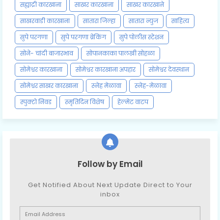
सह्याद्री कारखाना
साखर कारखाना
साखर कारखाने
साखरवाडी कारखाना
सातारा जिल्हा
सातारा न्युज
साहित्य
सुपे परगणा
सुपे परगणा ब्रेकिंग
सुपे पोलीस स्टेशन
सोने- चांदी बाजारभाव
सोपानकाका पालखी सोहळा
सोमेश्वर कारखाना
सोमेश्वर कारखाना अपहार
सोमेश्वर देवस्थान
सोमेश्वर साखर कारखाना
स्नेह मेळावा
स्नेह-मेळावा
स्पुक्टो निवड
स्मृतिदिन विशेष
हेल्मेट वाटप
Follow by Email
Get Notified About Next Update Direct to Your
inbox