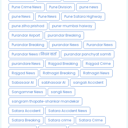
Pune Crime News
Pune Division
pune news
pune News
Pune News
Pune Satara Highway
pune zilha prishad
pune-mumbai haiway
Purandar Airport
purandar Breaking
Purandar Breaking
purandar News
Purandar News
Purandar News l निधन वार्ता
purandar panchyat samiti
purandare News
Rajgad Breaking
Rajgad Crime
Rajgad News
Ratnagiri Breaking
Ratnagiri News
Sabasaar AI
sabhasaar AI
sangali Accident
Sangamner News
sangli News
sangram thopate-shankar mandekar
Satara Accident
Satara Accident News
Satara Breaking
Satara crime
Satara Crime