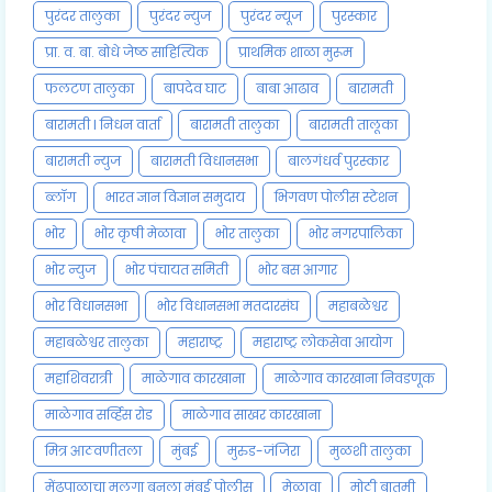
पुरंदर तालुका
पुरंदर न्युज
पुरंदर न्यूज
पुरस्कार
प्रा. व. बा. बोधे जेष्ठ साहित्यिक
प्राथमिक शाळा मुरूम
फलटण तालुका
बापदेव घाट
बाबा आढाव
बारामती
बारामती l निधन वार्ता
बारामती तालुका
बारामती तालूका
बारामती न्युज
बारामती विधानसभा
बालगंधर्व पुरस्कार
ब्लॉग
भारत ज्ञान विज्ञान समुदाय
भिगवण पोलीस स्टेशन
भोर
भोर कृषी मेळावा
भोर तालुका
भोर नगरपालिका
भोर न्युज
भोर पंचायत समिती
भोर बस आगार
भोर विधानसभा
भोर विधानसभा मतदारसंघ
महाबळेश्वर
महाबळेश्वर तालुका
महाराष्ट्र
महाराष्ट्र लोकसेवा आयोग
महाशिवरात्री
माळेगाव कारखाना
माळेगाव कारखाना निवडणूक
माळेगाव सर्व्हिस रोड
माळेगाव साखर कारखाना
मित्र आठवणीतला
मुंबई
मुरुड-जंजिरा
मुळशी तालुका
मेंढपाळाचा मुलगा बनला मुंबई पोलीस
मेळावा
मोठी बातमी