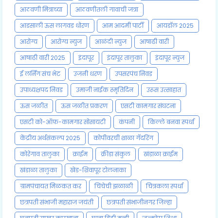
आठवणी मित्राच्या
आठवणीतली गावाची जत्रा
आडसाली ऊस लागवड धोरण
आम आदमी पार्टी
आयडॉल 2025
आरोग्य
आरोग्य न्युज
आळंदी न्युज
आषाढी वारी
आषाढी वारी 2025
इंदापूर
इंदापूर तालुका
इंदापूर न्युज
ई लर्निंग संच भेट
उजनी धरण
उपसरपंच निवड
उपाध्यक्षपद निवड
उमाजी नाईक स्मृतिदिन
उरूस उत्साहात
ऊस जळीत
ऊस जळीत प्रकरण
एसटी कामगार संघटना
एसटी को-ऑफ-कामगार सोसायटी
कंपनी
किल्ले बनवा स्पर्धा
केंद्रीय अर्थसंकल्प 2025
कोपीवरची शाळा गॅदरिंग
कोरेगाव तालुका
क्राईम
क्रीडा संकुल
खंडाळा क्राईम
खंडाळा तालुका
खेड-शिवापूर टोलनाका
ग्रामपंचायत मिळकत कर
चिंचेची झळाळी
चित्रकला स्पर्धा
छत्रपती संभाजी महाराज जयंती
छत्रपती संभाजीनगर जिल्हा