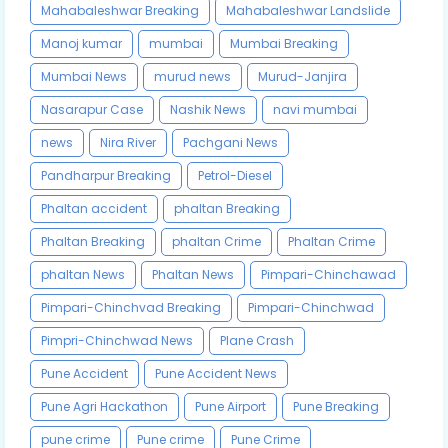
Mahabaleshwar Breaking
Mahabaleshwar Landslide
Manoj kumar
mumbai
Mumbai Breaking
Mumbai News
murud news
Murud-Janjira
Nasarapur Case
Nashik News
navi mumbai
news
Nira River
Pachgani News
Pandharpur Breaking
Petrol-Diesel
Phaltan accident
phaltan Breaking
Phaltan Breaking
phaltan Crime
Phaltan Crime
phaltan News
Phaltan News
Pimpari-Chinchawad
Pimpari-Chinchvad Breaking
Pimpari-Chinchwad
Pimpri-Chinchwad News
Plane Crash
Pune Accident
Pune Accident News
Pune Agri Hackathon
Pune Airport
Pune Breaking
pune crime
Pune crime
Pune Crime