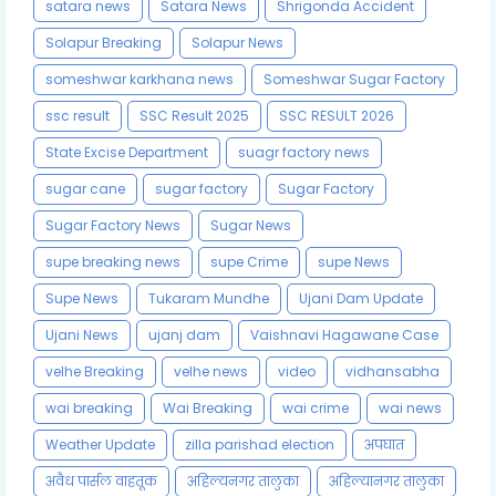
satara news
Satara News
Shrigonda Accident
Solapur Breaking
Solapur News
someshwar karkhana news
Someshwar Sugar Factory
ssc result
SSC Result 2025
SSC RESULT 2026
State Excise Department
suagr factory news
sugar cane
sugar factory
Sugar Factory
Sugar Factory News
Sugar News
supe breaking news
supe Crime
supe News
Supe News
Tukaram Mundhe
Ujani Dam Update
Ujani News
ujanj dam
Vaishnavi Hagawane Case
velhe Breaking
velhe news
video
vidhansabha
wai breaking
Wai Breaking
wai crime
wai news
Weather Update
zilla parishad election
अपघात
अवैध पार्सल वाहतूक
अहिल्यनगर तालुका
अहिल्यानगर तालुका