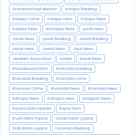
Grampanchayt election
Indapur Breaking
Indapur Crime
indapur news
indapur News
Indapur News
Ishwarpur News
javali news
Javali News
jawali Breaking
Jawali Breaking
jawali news
Jawali News
Jejuri News
Jewellers Association
karate
kasali News
Khadakwasla Dam
khandala breaking
Khandala Breaking
khandala cirme
khandala Crime
khandala News
Khandala News
kolhapur News
Kolhapur news
koregaon News
Koyana Dam Update
Koyna Dam
Krushi Mitra Yojana
ladaki bahin yojana
ladki Bahin yojana
Lonavala Breaking