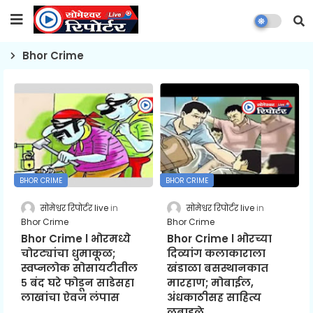
Bhor Crime
BHOR CRIME
BHOR CRIME
सोमेश्वर रिपोर्टर live
सोमेश्वर रिपोर्टर live
Bhor Crime
Bhor Crime
Bhor Crime l भोरमध्ये
Bhor Crime l भोरच्या
चोरट्यांचा धुमाकूळ;
दिव्यांग कलाकाराला
स्वप्नलोक सोसायटीतील
खंडाळा बसस्थानकात
५ बंद घरे फोडून साडेसहा
मारहाण; मोबाईल,
लाखांचा ऐवज लंपास
अंधकाठीसह साहित्य
लुबाडले