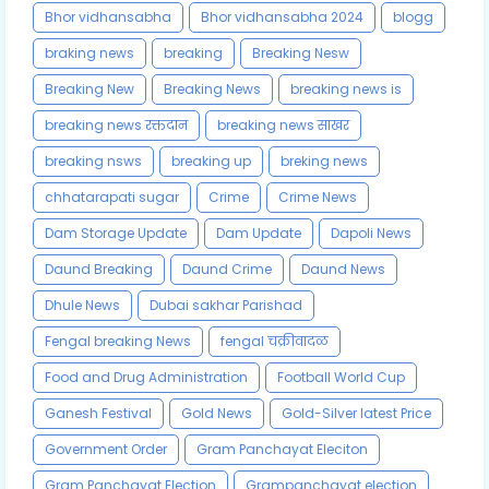
Bhor vidhansabha
Bhor vidhansabha 2024
blogg
braking news
breaking
Breaking Nesw
Breaking New
Breaking News
breaking news is
breaking news रक्तदान
breaking news साखर
breaking nsws
breaking up
breking news
chhatarapati sugar
Crime
Crime News
Dam Storage Update
Dam Update
Dapoli News
Daund Breaking
Daund Crime
Daund News
Dhule News
Dubai sakhar Parishad
Fengal breaking News
fengal चक्रीवादळ
Food and Drug Administration
Football World Cup
Ganesh Festival
Gold News
Gold-Silver latest Price
Government Order
Gram Panchayat Eleciton
Gram Panchayat Election
Grampanchayat election