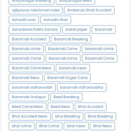
Ahilyanagar Breaking
Ahilyanagar News
ajitpawar-lakshman hake
Ambenali Ghat Accident
Ashadhi wari
Ashadhi Wari
Ashadiwari Palkhi Sohala
ballot paper
Baramati
Baramati Accident
Baramati Breaking
Baramati cimre
Baramati Cirme
baramati crime
baramati Crime
Baramati crime
Baramati Crime
Baramati Crime News
baramati news
Baramati News
Baramati Sugar Cane
baramati vidhansabh
baramati vidhansabha
Baramati-Indapur
Beed Breaking
Beed Crime News
Beed News
Bhor Accident
Bhor Accident News
bhor Breaking
Bhor Breaking
bhor crime
Bhor Crime
bhor news
Bhor News