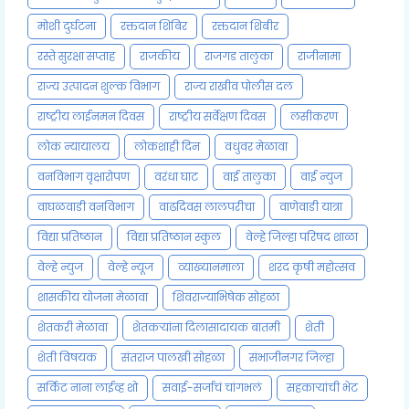
मोशी दुर्घटना
रक्तदान शिबिर
रक्तदान शिबीर
रस्ते सुरक्षा सप्ताह
राजकीय
राजगड तालुका
राजीनामा
राज्य उत्पादन शुल्क विभाग
राज्य राखीव पोलीस दल
राष्ट्रीय लाईनमन दिवस
राष्ट्रीय सर्वेक्षण दिवस
लसीकरण
लोक न्यायालय
लोकशाही दिन
वधुवर मेळावा
वनविभाग वृक्षारोपण
वरंधा घाट
वाई तालुका
वाई न्युज
वाघळवाडी वनविभाग
वाढदिवस लालपरीचा
वाणेवाडी यात्रा
विद्या प्रतिष्ठान
विद्या प्रतिष्ठान स्कुल
वेल्हे जिल्हा परिषद शाळा
वेल्हे न्युज
वेल्हे न्यूज
व्याख्यानमाला
शरद कृषी महोत्सव
शासकीय योजना मेळावा
शिवराज्याभिषेक सोहळा
शेतकरी मेळावा
शेतकऱ्यांना दिलासादायक बातमी
शेती
शेती विषयक
संतराज पालखी सोहळा
संभाजीनगर जिल्हा
सर्किट नाना लाईव्ह शो
सवाई-सर्जाचं चांगभलं
सहकाऱ्यांची भेट