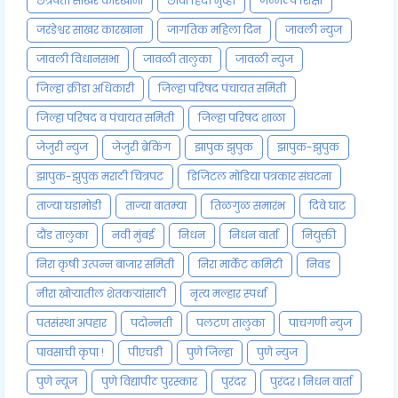
छत्रपती साखर कारखाना
छावा हिंदी मुव्ही
जन्मठेप शिक्षा
जरंडेश्वर साखर कारखाना
जागतिक महिला दिन
जावली न्युज
जावली विधानसभा
जावळी तालुका
जावळी न्युज
जिल्हा क्रीडा अधिकारी
जिल्हा परिषद पंचायत समिती
जिल्हा परिषद व पंचायत समिती
जिल्हा परिषद शाळा
जेजुरी न्युज
जेजुरी ब्रेकिंग
झापुक झुपुक
झापुक-झुपुक
झापुक-झुपुक मराठी चित्रपट
डिजिटल मोडिया पत्रकार संघटना
ताज्या घडामोडी
ताज्या बातम्या
तिळगुळ समारंभ
दिवे घाट
दौंड तालुका
नवी मुंबई
निधन
निधन वार्ता
नियुक्ती
निरा कृषी उत्पन्न बाजार समिती
निरा मार्केट कमिटी
निवड
नीरा खोऱ्यातील शेतकऱ्यांसाठी
नृत्य मल्हार स्पर्धा
पतसंस्था अपहार
पदोन्नती
पलटण तालुका
पाचगणी न्युज
पावसाची कृपा !
पीएचडी
पुणे जिल्हा
पुणे न्युज
पुणे न्यूज
पुणे विद्यापीठ पुरस्कार
पुरंदर
पुरंदर l निधन वार्ता