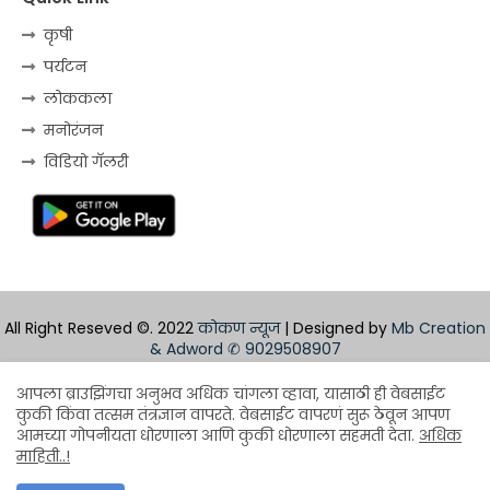
कृषी
पर्यटन
लोककला
मनोरंजन
विडियो गॅलरी
All Right Reseved ©. 2022
कोकण न्यूज
| Designed by
Mb Creation
& Adword
✆ 9029508907
Home
About
Contact us
Privacy Policy
आपला ब्राउझिंगचा अनुभव अधिक चांगला व्हावा, यासाठी ही वेबसाईट
कुकी किंवा तत्सम तंत्रज्ञान वापरते. वेबसाईट वापरणं सुरू ठेवून आपण
Design by -
Blogger Templates
| Distributed by
आमच्या गोपनीयता धोरणाला आणि कुकी धोरणाला सहमती देता.
अधिक
माहिती..!
BloggerTemplate.org