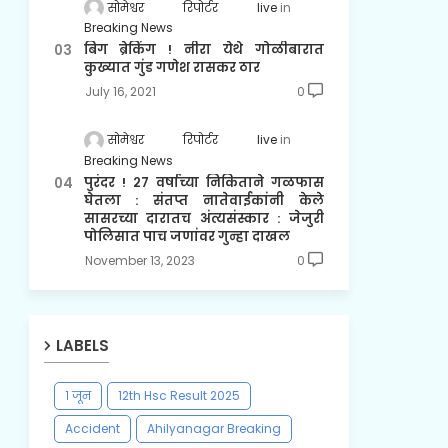
सोमेश्वर रिपोर्टर live
Breaking News
बिग ब्रेकिंग ! नीरा येथे गोळीबारात
कुख्यात गुंड गणेश रासकर ठार
July 16, 2021
0
सोमेश्वर रिपोर्टर live
Breaking News
पुरंदर ! २७ वर्षाच्या निकिताने गळफास
घेतला : संतप्त नातेवाईकांनी केले
सासरच्या दारातच अंत्यसंस्कार : जेजुरी
पोलिसात पाच जणांवर गुन्हा दाखल
November 13, 2023
0
LABELS
१ जून
12th Hsc Result 2025
Accident
Ahilyanagar Breaking