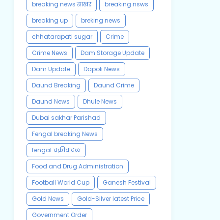
breaking news साखर
breaking nsws
breaking up
breking news
chhatarapati sugar
Crime
Crime News
Dam Storage Update
Dam Update
Dapoli News
Daund Breaking
Daund Crime
Daund News
Dhule News
Dubai sakhar Parishad
Fengal breaking News
fengal चक्रीवादळ
Food and Drug Administration
Football World Cup
Ganesh Festival
Gold News
Gold-Silver latest Price
Government Order