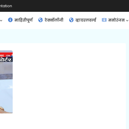
tation
माहितीपूर्ण
टेक्नॉलॉजी
व्हायरलवर्ल्ड
मनोरंजन