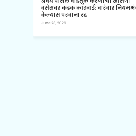
अवैध पार्सल वाहतूक करणाऱ्या खासगी
बसेसवर कडक कारवाई; वारंवार नियमभं
केल्यास परवाना रद्द
June 23, 2026