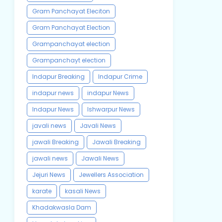
Gram Panchayat Eleciton
Gram Panchayat Election
Grampanchayat election
Grampanchayt election
Indapur Breaking
Indapur Crime
indapur news
indapur News
Indapur News
Ishwarpur News
javali news
Javali News
jawali Breaking
Jawali Breaking
jawali news
Jawali News
Jejuri News
Jewellers Association
karate
kasali News
Khadakwasla Dam