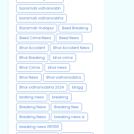
baramati vidhansabh
baramati vidhansabha
Baramati-Indapur
Beed Breaking
Beed Crime News
Beed News
Bhor Accident
Bhor Accident News
Bhor Breaking
bhor crime
Bhor Crime
bhor news
Bhor News
Bhor vidhansabha
Bhor vidhansabha 2024
blogg
braking news
breaking
Breaking Nesw
Breaking New
Breaking News
breaking news is
breaking news रक्तदान