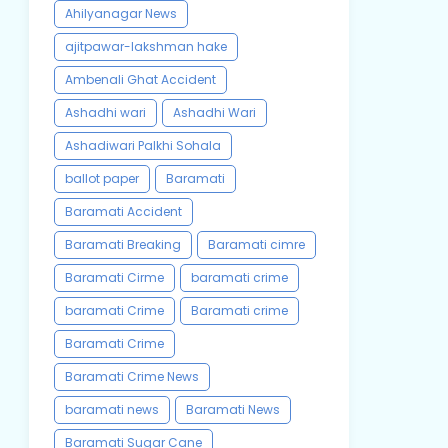
Ahilyanagar News
ajitpawar-lakshman hake
Ambenali Ghat Accident
Ashadhi wari
Ashadhi Wari
Ashadiwari Palkhi Sohala
ballot paper
Baramati
Baramati Accident
Baramati Breaking
Baramati cimre
Baramati Cirme
baramati crime
baramati Crime
Baramati crime
Baramati Crime
Baramati Crime News
baramati news
Baramati News
Baramati Sugar Cane