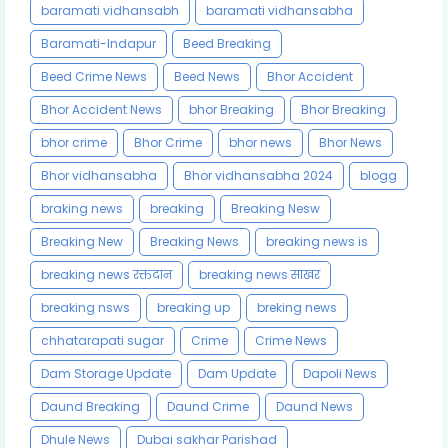
baramati vidhansabh
baramati vidhansabha
Baramati-Indapur
Beed Breaking
Beed Crime News
Beed News
Bhor Accident
Bhor Accident News
bhor Breaking
Bhor Breaking
bhor crime
Bhor Crime
bhor news
Bhor News
Bhor vidhansabha
Bhor vidhansabha 2024
blogg
braking news
breaking
Breaking Nesw
Breaking New
Breaking News
breaking news is
breaking news रक्तदान
breaking news साखर
breaking nsws
breaking up
breking news
chhatarapati sugar
Crime
Crime News
Dam Storage Update
Dam Update
Dapoli News
Daund Breaking
Daund Crime
Daund News
Dhule News
Dubai sakhar Parishad