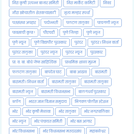
निरा कृषी उत्पन्न बाजार समिती
निरा मार्केट कमिटी
निवड
नीरा खोऱ्यातील शेतकऱ्यांसाठी
नृत्य मल्हार स्पर्धा
पतसंस्था अपहार
पदोन्नती
पलटण तालुका
पाचगणी न्युज
पावसाची कृपा !
पीएचडी
पुणे जिल्हा
पुणे न्युज
पुणे न्यूज
पुणे विद्यापीठ पुरस्कार
पुरंदर
पुरंदर l निधन वार्ता
पुरंदर तालुका
पुरंदर न्युज
पुरंदर न्यूज
पुरस्कार
प्रा. व. बा. बोधे जेष्ठ साहित्यिक
प्राथमिक शाळा मुरूम
फलटण तालुका
बापदेव घाट
बाबा आढाव
बारामती
बारामती l निधन वार्ता
बारामती तालुका
बारामती तालूका
बारामती न्युज
बारामती विधानसभा
बालगंधर्व पुरस्कार
ब्लॉग
भारत ज्ञान विज्ञान समुदाय
भिगवण पोलीस स्टेशन
भोर
भोर कृषी मेळावा
भोर तालुका
भोर नगरपालिका
भोर न्युज
भोर पंचायत समिती
भोर बस आगार
भोर विधानसभा
भोर विधानसभा मतदारसंघ
महाबळेश्वर