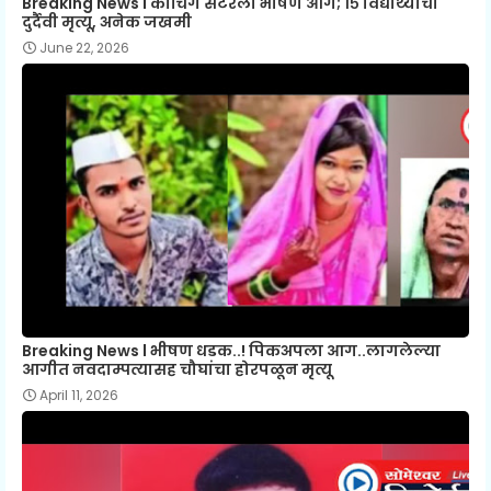
Breaking News l कोचिंग सेंटरला भीषण आग; १५ विद्यार्थ्यांचा
दुर्दैवी मृत्यू, अनेक जखमी
June 22, 2026
Breaking News l भीषण धडक..! पिकअपला आग..लागलेल्या
आगीत नवदाम्पत्यासह चौघांचा होरपळून मृत्यू
April 11, 2026