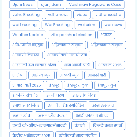
Ujani News
ujanj dam
Vaishnavi Hagawane Case
velhe Breaking
velhe news
video
vidhansabha
wai breaking
Wai Breaking
wai crime
wai news
Weather Update
zilla parishad election
अपघात
अवैध पार्सल वाहतूक
अहिल्यनगर तालुका
अहिल्यानगर तालुका
आठवणी मित्राच्या
आठवणीतली गावाची जत्रा
आडसाली ऊस लागवड धोरण
आम आदमी पार्टी
आयडॉल 2025
आरोग्य
आरोग्य न्युज
आळंदी न्युज
आषाढी वारी
आषाढी वारी 2025
इंदापूर
इंदापूर तालुका
इंदापूर न्युज
ई लर्निंग संच भेट
उजनी धरण
उपसरपंच निवड
उपाध्यक्षपद निवड
उमाजी नाईक स्मृतिदिन
उरूस उत्साहात
ऊस जळीत
ऊस जळीत प्रकरण
एसटी कामगार संघटना
एसटी को-ऑफ-कामगार सोसायटी
कंपनी
किल्ले बनवा स्पर्धा
केंद्रीय अर्थसंकल्प 2025
कोपीवरची शाळा गॅदरिंग