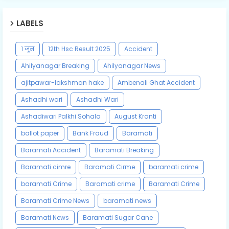
LABELS
१ जून
12th Hsc Result 2025
Accident
Ahilyanagar Breaking
Ahilyanagar News
ajitpawar-lakshman hake
Ambenali Ghat Accident
Ashadhi wari
Ashadhi Wari
Ashadiwari Palkhi Sohala
August Kranti
ballot paper
Bank Fraud
Baramati
Baramati Accident
Baramati Breaking
Baramati cimre
Baramati Cirme
baramati crime
baramati Crime
Baramati crime
Baramati Crime
Baramati Crime News
baramati news
Baramati News
Baramati Sugar Cane