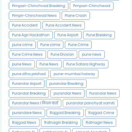
Pimpari-Chinchvad Breaking
Pimpari-Chinchwad
Pimpri-Chinchwad News
Plane Crash
Pune Accident
Pune Accident News
Pune Agri Hackathon
Pune Airport
Pune Breaking
pune crime
Pune crime
Pune Crime
Pune Crime News
Pune Division
pune news
pune News
Pune News
Pune Satara Highway
pune zilha prishad
pune-mumbai haiway
Purandar Airport
purandar Breaking
Purandar Breaking
purandar News
Purandar News
Purandar News l निधन वार्ता
purandar panchyat samiti
purandare News
Rajgad Breaking
Rajgad Crime
Rajgad News
Ratnagiri Breaking
Ratnagiri News