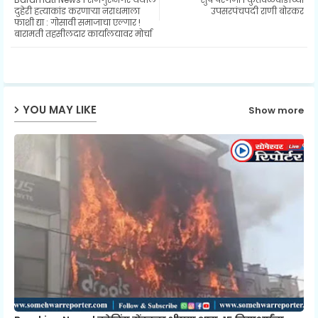
ter
ats
दुहेरी हत्याकांड करणाऱ्या नराधमाला
उपसरपंचपदी राणी बोरकर
फाशी द्या : गोसावी समाजाचा एल्गार !
बारामती तहसीलदार कार्यालयावर मोर्चा
ap
p
YOU MAY LIKE
Show more