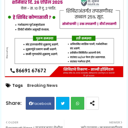
Tags
Breaking News
Facebook
Twit
Wh
OLDER
NEWER
Baramati News l राजगुरूनगर येथील
सुपे परगणा l कुतवळवाडीच्या