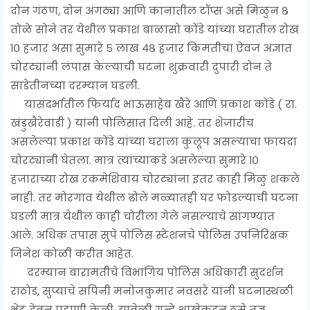
दोन गंठण, दोन अंगठ्या आणि कानातील टॉप्स असे मिळुन ८
तोळे सोने तर येथील प्रकाश बाळासो कोंडे यांच्या घरातील रोख
१० हजार असा सुमारे ५ लाख ४८ हजार किमतीचा ऐवज अज्ञात
चोरट्यांनी लंपास केल्याची घटना शुक्रवारी दुपारी दोन ते
साडेतीनच्या दरम्यान घडली.
यासंदर्भातील फिर्याद भाऊसाहेब खैरे आणि प्रकाश कोंडे ( रा.
खंडुखैरेवाडी ) यांनी पोलिसात दिली आहे. तर शेजारीच
असलेल्या प्रकाश कोंडे यांच्या घराला कुलूप असल्याचा फायदा
चोरट्यांनी घेतला. मात्र त्यांच्याकडे असलेल्या सुमारे १०
हजाराच्या रोख रकमेशिवाय चोरट्यांना इतर काही मिळु शकले
नाही. तर मोरगाव येथील ढोले मळ्यातही घर फोडल्याची घटना
घडली मात्र येथील काही चोरीला गेले नसल्याचे सांगण्यात
आले. अधिक तपास सुपे पोलिस स्टेशनचे पोलिस उपनिरिक्षक
जिनेश कोळी करीत आहेत.
दरम्यान बारामतीचे विभागिय पोलिस अधिकारी सुदर्शन
राठोड, सुप्याचे सपिनी मनोजकुमार नवसरे यांनी घटनास्थळी
भेट देवुन पहाणी केली. यावेळी गुन्हे शाखेकडुन ठसे तज्ञ