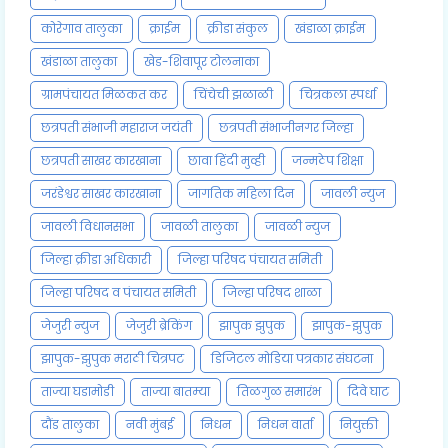
कोरेगाव तालुका
क्राईम
क्रीडा संकुल
खंडाळा क्राईम
खंडाळा तालुका
खेड-शिवापूर टोलनाका
ग्रामपंचायत मिळकत कर
चिंचेची झळाळी
चित्रकला स्पर्धा
छत्रपती संभाजी महाराज जयंती
छत्रपती संभाजीनगर जिल्हा
छत्रपती साखर कारखाना
छावा हिंदी मुव्ही
जन्मठेप शिक्षा
जरंडेश्वर साखर कारखाना
जागतिक महिला दिन
जावली न्युज
जावली विधानसभा
जावळी तालुका
जावळी न्युज
जिल्हा क्रीडा अधिकारी
जिल्हा परिषद पंचायत समिती
जिल्हा परिषद व पंचायत समिती
जिल्हा परिषद शाळा
जेजुरी न्युज
जेजुरी ब्रेकिंग
झापुक झुपुक
झापुक-झुपुक
झापुक-झुपुक मराठी चित्रपट
डिजिटल मोडिया पत्रकार संघटना
ताज्या घडामोडी
ताज्या बातम्या
तिळगुळ समारंभ
दिवे घाट
दौंड तालुका
नवी मुंबई
निधन
निधन वार्ता
नियुक्ती