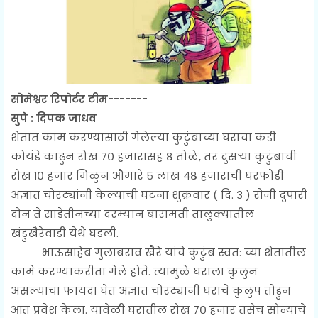
सोमेश्वर रिपोर्टर टीम-------
सुपे : दिपक जाधव
शेतात काम करण्यासाठी गेलेल्या कुटुंबाच्या घराचा कडी
कोयंडे काढुन रोख ७० हजारासह ८ तोळे, तर दुसऱ्या कुटुंबाची
रोख १० हजार मिळुन औमारे ५ लाख ४८ हजाराची घरफोडी
अज्ञात चोरट्यांनी केल्याची घटना शुक्रवार ( दि. ३ ) रोजी दुपारी
दोन ते साडेतीनच्या दरम्यान बारामती तालुक्यातील
खंडुखैरेवाडी येथे घडली.
भाऊसाहेब गुलाबराव खैरे यांचे कुटुंब स्वत: च्या शेतातील
कामे करण्याकरीता गेले होते. त्यामुळे घराला कुलुन
असल्याचा फायदा घेत अज्ञात चोरट्यांनी घराचे कुलुप तोडुन
आत प्रवेश केला. यावेळी घरातील रोख ७० हजार तसेच सोन्याचे