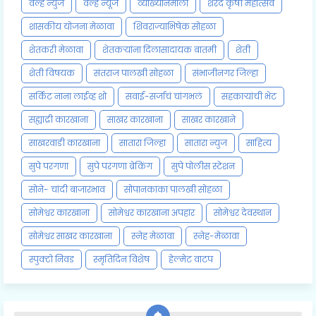
वेल्हे न्युज
वेल्हे न्यूज
व्याख्यानमाला
शरद कृषी महोत्सव
शासकीय योजना मेळावा
शिवराज्याभिषेक सोहळा
शेतकरी मेळावा
शेतकऱ्यांना दिलासादायक बातमी
शेती
शेती विषयक
संतराज पालखी सोहळा
संभाजीनगर जिल्हा
सर्किट नाना लाईव्ह शो
सवाई-सर्जाचं चांगभलं
सहकाऱ्यांची भेट
सह्याद्री कारखाना
साखर कारखाना
साखर कारखाने
साखरवाडी कारखाना
सातारा जिल्हा
सातारा न्युज
साहित्य
सुपे परगणा
सुपे परगणा ब्रेकिंग
सुपे पोलीस स्टेशन
सोने- चांदी बाजारभाव
सोपानकाका पालखी सोहळा
सोमेश्वर कारखाना
सोमेश्वर कारखाना अपहार
सोमेश्वर देवस्थान
सोमेश्वर साखर कारखाना
स्नेह मेळावा
स्नेह-मेळावा
स्पुक्टो निवड
स्मृतिदिन विशेष
हेल्मेट वाटप