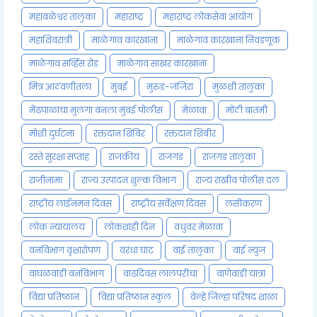
महाबळेश्वर तालुका
महाराष्ट्र
महाराष्ट्र लोकसेवा आयोग
महाशिवरात्री
माळेगाव कारखाना
माळेगाव कारखाना निवडणूक
माळेगाव सर्व्हिस रोड
माळेगाव साखर कारखाना
मित्र आठवणीतला
मुंबई
मुरुड-जंजिरा
मुळशी तालुका
मेंढपाळाचा मुलगा बनला मुंबई पोलीस
मेळावा
मोठी बातमी
मोशी दुर्घटना
रक्तदान शिबिर
रक्तदान शिबीर
रस्ते सुरक्षा सप्ताह
राजकीय
राजगड
राजगड तालुका
राजीनामा
राज्य उत्पादन शुल्क विभाग
राज्य राखीव पोलीस दल
राष्ट्रीय लाईनमन दिवस
राष्ट्रीय सर्वेक्षण दिवस
लसीकरण
लोक न्यायालय
लोकशाही दिन
वधुवर मेळावा
वनविभाग वृक्षारोपण
वरंधा घाट
वाई तालुका
वाई न्युज
वाघळवाडी वनविभाग
वाढदिवस लालपरीचा
वाणेवाडी यात्रा
विद्या प्रतिष्ठान
विद्या प्रतिष्ठान स्कुल
वेल्हे जिल्हा परिषद शाळा