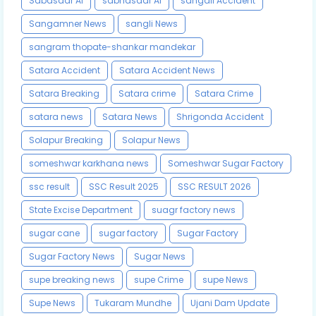
Sabasaar AI
sabhasaar AI
sangali Accident
Sangamner News
sangli News
sangram thopate-shankar mandekar
Satara Accident
Satara Accident News
Satara Breaking
Satara crime
Satara Crime
satara news
Satara News
Shrigonda Accident
Solapur Breaking
Solapur News
someshwar karkhana news
Someshwar Sugar Factory
ssc result
SSC Result 2025
SSC RESULT 2026
State Excise Department
suagr factory news
sugar cane
sugar factory
Sugar Factory
Sugar Factory News
Sugar News
supe breaking news
supe Crime
supe News
Supe News
Tukaram Mundhe
Ujani Dam Update