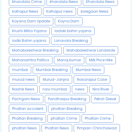
khandala Crime
khandala News
Khandala News
kolhapur News
Kolhapur news
koregaon News
Koyana Dam Update
Koyna Dam
Krushi Mitra Yojana
ladaki bahin yojana
ladki Bahin yojana
Lonavala Breaking
Mahabaleshwar Breaking
Mahabaleshwar Landslide
Maharashtra Politics
Manoj kumar
Milk Price Hike
mumbai
Mumbai Breaking
Mumbai News
murud news
Murud-Janjira
Nasarapur Case
Nashik News
navi mumbai
news
Nira River
Pachgani News
Pandharpur Breaking
Petrol-Diesel
Phaltan accident
phaltan Breaking
Phaltan Breaking
phaltan Crime
Phaltan Crime
phaltan News
Phaltan News
Pimpari-Chinchawad