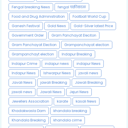
Fengal breaking News
fengal चक्रीवादळ
Food and Drug Administration
Football World Cup
Ganesh Festival
Gold News
Gold-Silver latest Price
Government Order
Gram Panchayat Eleciton
Gram Panchayat Election
Grampanchayat election
Grampanchayt election
Indapur Breaking
Indapur Crime
indapur news
indapur News
Indapur News
Ishwarpur News
javali news
Javali News
jawali Breaking
Jawali Breaking
jawali news
Jawali News
Jejuri News
Jewellers Association
karate
kasali News
Khadakwasla Dam
khandala breaking
Khandala Breaking
khandala cirme