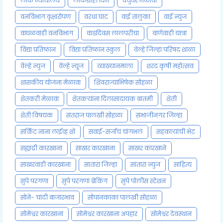
लोक न्यायालय
लोकशाही दिन
वधुवर मेळावा
वनविभाग वृक्षारोपण
वरंधा घाट
वाई तालुका
वाई न्युज
वाघळवाडी वनविभाग
वाढदिवस लालपरीचा
वाणेवाडी यात्रा
विद्या प्रतिष्ठान
विद्या प्रतिष्ठान स्कुल
वेल्हे जिल्हा परिषद शाळा
वेल्हे न्युज
वेल्हे न्यूज
व्याख्यानमाला
शरद कृषी महोत्सव
शासकीय योजना मेळावा
शिवराज्याभिषेक सोहळा
शेतकरी मेळावा
शेतकऱ्यांना दिलासादायक बातमी
शेती
शेती विषयक
संतराज पालखी सोहळा
संभाजीनगर जिल्हा
सर्किट नाना लाईव्ह शो
सवाई-सर्जाचं चांगभलं
सहकाऱ्यांची भेट
सह्याद्री कारखाना
साखर कारखाना
साखर कारखाने
साखरवाडी कारखाना
सातारा जिल्हा
सातारा न्युज
साहित्य
सुपे परगणा
सुपे परगणा ब्रेकिंग
सुपे पोलीस स्टेशन
सोने- चांदी बाजारभाव
सोपानकाका पालखी सोहळा
सोमेश्वर कारखाना
सोमेश्वर कारखाना अपहार
सोमेश्वर देवस्थान