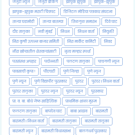
जेजुरी न्युज
जेजुरी ब्रेकिंग
झापुक झुपुक
झापुक-झुपुक
झापुक-झुपुक मराठी चित्रपट
डिजिटल मोडिया पत्रकार संघटना
ताज्या घडामोडी
ताज्या बातम्या
तिळगुळ समारंभ
दिवे घाट
दौंड तालुका
नवी मुंबई
निधन
निधन वार्ता
नियुक्ती
निरा कृषी उत्पन्न बाजार समिती
निरा मार्केट कमिटी
निवड
नीरा खोऱ्यातील शेतकऱ्यांसाठी
नृत्य मल्हार स्पर्धा
पतसंस्था अपहार
पदोन्नती
पलटण तालुका
पाचगणी न्युज
पावसाची कृपा !
पीएचडी
पुणे जिल्हा
पुणे न्युज
पुणे न्यूज
पुणे विद्यापीठ पुरस्कार
पुरंदर
पुरंदर l निधन वार्ता
पुरंदर तालुका
पुरंदर न्युज
पुरंदर न्यूज
पुरस्कार
प्रा. व. बा. बोधे जेष्ठ साहित्यिक
प्राथमिक शाळा मुरूम
फलटण तालुका
बापदेव घाट
बाबा आढाव
बारामती
बारामती l निधन वार्ता
बारामती तालुका
बारामती तालूका
बारामती न्युज
बारामती विधानसभा
बालगंधर्व पुरस्कार