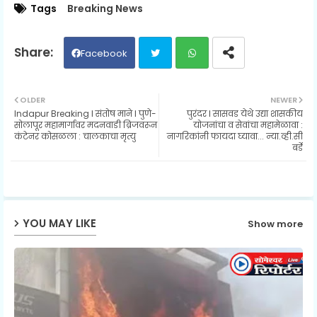
Tags
Breaking News
Facebook
Twit
Wh
OLDER
NEWER
Indapur Breaking l संतोष माने l पुणे-
पुरंदर l सासवड येथे उद्या शासकीय
ter
ats
सोलापूर महामार्गावर मदनवाडी ब्रिजवरून
योजनांचा व सेवांचा महामेळावा :
कंटेनर कोसळला : चालकाचा मृत्यु
नागरिकांनी फायदा घ्यावा... न्या.व्ही.सी
बर्डे
ap
p
YOU MAY LIKE
Show more