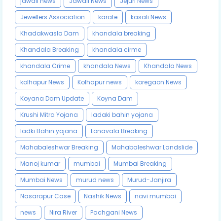
jawali news
Jawali News
Jejuri News
Jewellers Association
karate
kasali News
Khadakwasla Dam
khandala breaking
Khandala Breaking
khandala cirme
khandala Crime
khandala News
Khandala News
kolhapur News
Kolhapur news
koregaon News
Koyana Dam Update
Koyna Dam
Krushi Mitra Yojana
ladaki bahin yojana
ladki Bahin yojana
Lonavala Breaking
Mahabaleshwar Breaking
Mahabaleshwar Landslide
Manoj kumar
mumbai
Mumbai Breaking
Mumbai News
murud news
Murud-Janjira
Nasarapur Case
Nashik News
navi mumbai
news
Nira River
Pachgani News