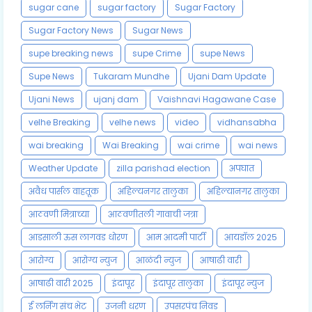
sugar cane
sugar factory
Sugar Factory
Sugar Factory News
Sugar News
supe breaking news
supe Crime
supe News
Supe News
Tukaram Mundhe
Ujani Dam Update
Ujani News
ujanj dam
Vaishnavi Hagawane Case
velhe Breaking
velhe news
video
vidhansabha
wai breaking
Wai Breaking
wai crime
wai news
Weather Update
zilla parishad election
अपघात
अवैध पार्सल वाहतूक
अहिल्यनगर तालुका
अहिल्यानगर तालुका
आठवणी मित्राच्या
आठवणीतली गावाची जत्रा
आडसाली ऊस लागवड धोरण
आम आदमी पार्टी
आयडॉल 2025
आरोग्य
आरोग्य न्युज
आळंदी न्युज
आषाढी वारी
आषाढी वारी 2025
इंदापूर
इंदापूर तालुका
इंदापूर न्युज
ई लर्निंग संच भेट
उजनी धरण
उपसरपंच निवड