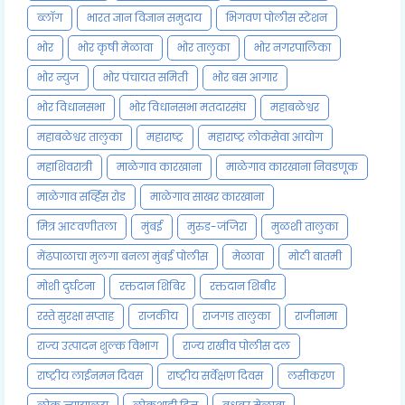
ब्लॉग
भारत ज्ञान विज्ञान समुदाय
भिगवण पोलीस स्टेशन
भोर
भोर कृषी मेळावा
भोर तालुका
भोर नगरपालिका
भोर न्युज
भोर पंचायत समिती
भोर बस आगार
भोर विधानसभा
भोर विधानसभा मतदारसंघ
महाबळेश्वर
महाबळेश्वर तालुका
महाराष्ट्र
महाराष्ट्र लोकसेवा आयोग
महाशिवरात्री
माळेगाव कारखाना
माळेगाव कारखाना निवडणूक
माळेगाव सर्व्हिस रोड
माळेगाव साखर कारखाना
मित्र आठवणीतला
मुंबई
मुरुड-जंजिरा
मुळशी तालुका
मेंढपाळाचा मुलगा बनला मुंबई पोलीस
मेळावा
मोठी बातमी
मोशी दुर्घटना
रक्तदान शिबिर
रक्तदान शिबीर
रस्ते सुरक्षा सप्ताह
राजकीय
राजगड तालुका
राजीनामा
राज्य उत्पादन शुल्क विभाग
राज्य राखीव पोलीस दल
राष्ट्रीय लाईनमन दिवस
राष्ट्रीय सर्वेक्षण दिवस
लसीकरण