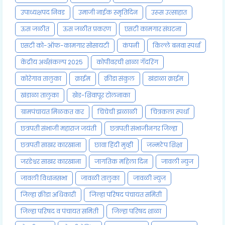
उपाध्यक्षपद निवड
उमाजी नाईक स्मृतिदिन
उरूस उत्साहात
ऊस जळीत
ऊस जळीत प्रकरण
एसटी कामगार संघटना
एसटी को-ऑफ-कामगार सोसायटी
कंपनी
किल्ले बनवा स्पर्धा
केंद्रीय अर्थसंकल्प 2025
कोपीवरची शाळा गॅदरिंग
कोरेगाव तालुका
क्राईम
क्रीडा संकुल
खंडाळा क्राईम
खंडाळा तालुका
खेड-शिवापूर टोलनाका
ग्रामपंचायत मिळकत कर
चिंचेची झळाळी
चित्रकला स्पर्धा
छत्रपती संभाजी महाराज जयंती
छत्रपती संभाजीनगर जिल्हा
छत्रपती साखर कारखाना
छावा हिंदी मुव्ही
जन्मठेप शिक्षा
जरंडेश्वर साखर कारखाना
जागतिक महिला दिन
जावली न्युज
जावली विधानसभा
जावळी तालुका
जावळी न्युज
जिल्हा क्रीडा अधिकारी
जिल्हा परिषद पंचायत समिती
जिल्हा परिषद व पंचायत समिती
जिल्हा परिषद शाळा