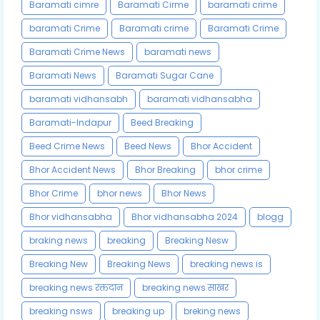
Baramati cimre
Baramati Cirme
baramati crime
baramati Crime
Baramati crime
Baramati Crime
Baramati Crime News
baramati news
Baramati News
Baramati Sugar Cane
baramati vidhansabh
baramati vidhansabha
Baramati-Indapur
Beed Breaking
Beed Crime News
Beed News
Bhor Accident
Bhor Accident News
Bhor Breaking
bhor crime
Bhor Crime
bhor news
Bhor News
Bhor vidhansabha
Bhor vidhansabha 2024
blogg
braking news
breaking
Breaking Nesw
Breaking New
Breaking News
breaking news is
breaking news रक्तदान
breaking news साखर
breaking nsws
breaking up
breking news