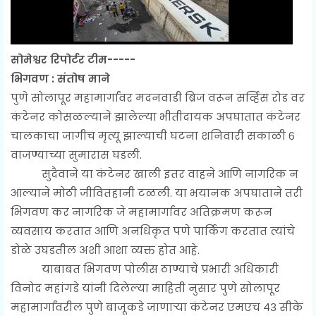
सोमेश्वर रिपोर्टर टीम-----
भिगवण : संतोष माने
पुणे सोलापूर महामार्गांवर मदनवाडी ब्रिज वरून सर्व्हिस रोड वर
कंटेनर कोसळल्याने झालेल्या भीतीदायक अपघातात कंटेनर
चालकाचा जागीच मृत्यू झाल्याची घटना शनिवारी सकाळी ६
वाजण्याच्या सुमारास घडली.
सुदैवाने या कंटेनर खाली इतर वाहने आणि नागरिक न
आल्याने मोठी जीवितहानी टळली. या भयानक अपघाताने तरी
भिगवण कर नागरिक जे महामार्गांवर अतिक्रमण करून
व्यवसाय करतात आणि अनधिकृत पणे पार्किंग करतात त्यांचे
डोळे उघडतील अशी आशा व्यक्त होत आहे.
याबाबत भिगवण पोलीस ठाण्याचे प्रभारी अधिकारी
विनोद महांगडे यांनी दिलेल्या माहिती नुसार पुणे सोलापूर
महामार्गांवरील पुणे बाजूकडे जाणाऱ्या कंटेनर एमएच ४३ सीके