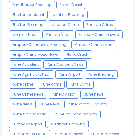
Pandharpur Breaking
Petrol-Diesel
Phaltan accident
phaltan Breaking
Phaltan Breaking
phaltan Crime
Phaltan Crime
phaltan News
Phaltan News
Pimpari-Chinchawad
Pimpari-Chinchvad Breaking
Pimpari-Chinchwad
Pimpri-Chinchwad News
Plane Crash
Pune Accident
Pune Accident News
Pune Agri Hackathon
Pune Airport
Pune Breaking
pune crime
Pune crime
Pune Crime
Pune Crime News
Pune Division
pune news
pune News
Pune News
Pune Satara Highway
pune zilha prishad
pune-mumbai haiway
Purandar Airport
purandar Breaking
Purandar Breaking
purandar News
Purandar News