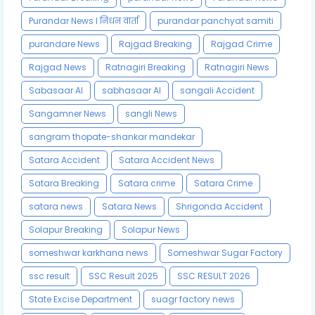
Purandar News l निधन वार्ता
purandar panchyat samiti
purandare News
Rajgad Breaking
Rajgad Crime
Rajgad News
Ratnagiri Breaking
Ratnagiri News
Sabasaar AI
sabhasaar AI
sangali Accident
Sangamner News
sangli News
sangram thopate-shankar mandekar
Satara Accident
Satara Accident News
Satara Breaking
Satara crime
Satara Crime
satara news
Satara News
Shrigonda Accident
Solapur Breaking
Solapur News
someshwar karkhana news
Someshwar Sugar Factory
ssc result
SSC Result 2025
SSC RESULT 2026
State Excise Department
suagr factory news