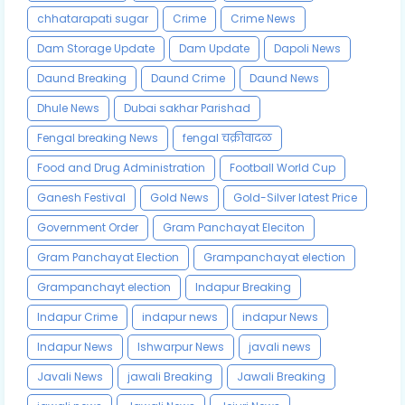
chhatarapati sugar
Crime
Crime News
Dam Storage Update
Dam Update
Dapoli News
Daund Breaking
Daund Crime
Daund News
Dhule News
Dubai sakhar Parishad
Fengal breaking News
fengal चक्रीवादळ
Food and Drug Administration
Football World Cup
Ganesh Festival
Gold News
Gold-Silver latest Price
Government Order
Gram Panchayat Eleciton
Gram Panchayat Election
Grampanchayat election
Grampanchayt election
Indapur Breaking
Indapur Crime
indapur news
indapur News
Indapur News
Ishwarpur News
javali news
Javali News
jawali Breaking
Jawali Breaking