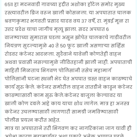
६५११ हा मदनवाडी गावच्या हद्दीत अशोका हॉटेल समोर मुख्य
रस्त्यावरील ब्रिज वरून खाली कोसळला. या अपघातात चालक
श्रवणकुमार भगवती प्रसाद यादव वय ३७ वर्षे, रा. मुंबई मूळ रा
उत्तर प्रदेश याचा जागीच मृत्यू झाला. सदर अपघात 6
वाजण्याच्या सुमारास घडला असून झोपेत चालकाचे गाडीवरील
नियंत्रण सुटल्यामुळे 40 ते 50 फूट खाली असणाऱ्या सर्व्हिस
रोडवर कंटेनर आदळला. सुदैवाने यावेळी कोणतेही वाहन
अथवा प्रवासी नसल्यामुळे जीवितहानी झाली नाही. अपघाताची
माहिती मिळताच भिगवण पोलिसांनी तसेच महामार्ग
पोलिसांनी घटना स्थळी भेट घेत अपघात ग्रस्त वाहन काढण्याचे
कार्य सुरु केले. कंटेनर समोरील वाहन तातडीने काढून कंटेनर
काढण्यासाठी काम सुरु केले.कंटेनर बाजूला केल्यावर या
खाली कोण दबले आहे काय याचा शोध लागेल. मात्र हा अजस्त्र
कंटेनर उचलण्यासाठी लागणारी सामग्री जमविण्यासाठी
पोलीस प्रयत्न करीत आहेत.
मात्र या अपघाताने तरी भिगवण कर नागरिकांना जाग यावी ही
अपेक्षा कारण महामार्गवर अशा प्रकारे अनेक अपघात घडले