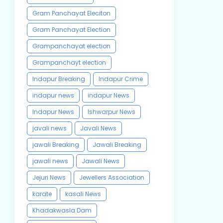
Gram Panchayat Eleciton
Gram Panchayat Election
Grampanchayat election
Grampanchayt election
Indapur Breaking
Indapur Crime
indapur news
indapur News
Indapur News
Ishwarpur News
javali news
Javali News
jawali Breaking
Jawali Breaking
jawali news
Jawali News
Jejuri News
Jewellers Association
karate
kasali News
Khadakwasla Dam