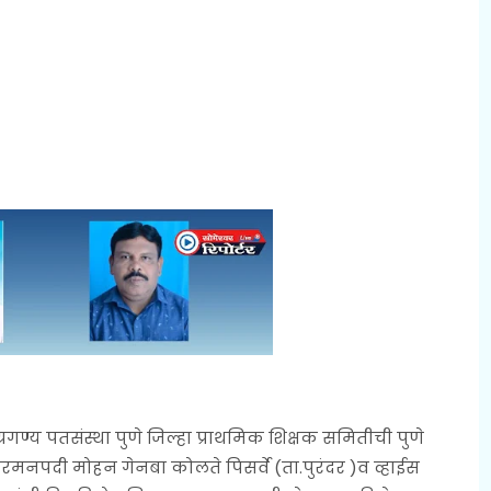
ग्रगण्य पतसंस्था पुणे जिल्हा प्राथमिक शिक्षक समितीची पुणे
अरमनपदी मोहन गेनबा कोलते पिसर्वे (ता.पुरंदर )व व्हाईस