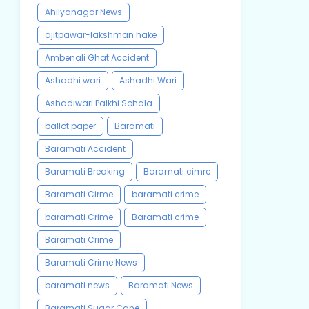
Ahilyanagar News
ajitpawar-lakshman hake
Ambenali Ghat Accident
Ashadhi wari
Ashadhi Wari
Ashadiwari Palkhi Sohala
ballot paper
Baramati
Baramati Accident
Baramati Breaking
Baramati cimre
Baramati Cirme
baramati crime
baramati Crime
Baramati crime
Baramati Crime
Baramati Crime News
baramati news
Baramati News
Baramati Sugar Cane