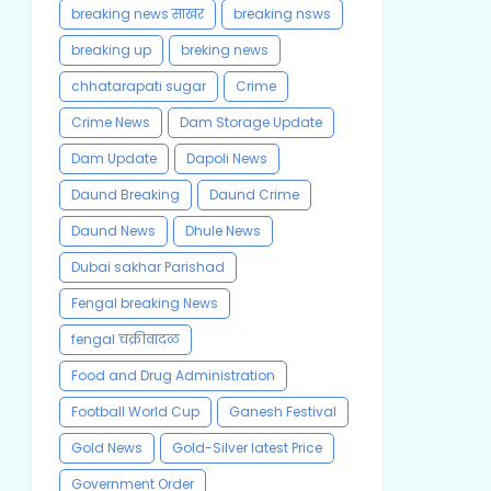
breaking news साखर
breaking nsws
breaking up
breking news
chhatarapati sugar
Crime
Crime News
Dam Storage Update
Dam Update
Dapoli News
Daund Breaking
Daund Crime
Daund News
Dhule News
Dubai sakhar Parishad
Fengal breaking News
fengal चक्रीवादळ
Food and Drug Administration
Football World Cup
Ganesh Festival
Gold News
Gold-Silver latest Price
Government Order