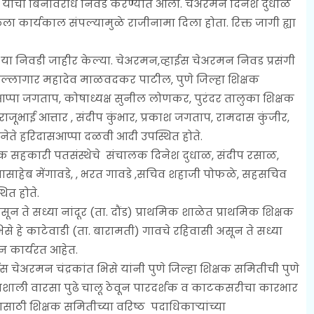
ूरर) यांची बिनविरोध निवड करण्यात आली. चेअरमन दिनेश दुधाळ
ा कार्यकाल संपल्यामुळे राजीनामा दिला होता. रिक्त जागी ह्या
 निवडी जाहीर केल्या. चेअरमन,व्हाईस चेअरमन निवड प्रसंगी
य सल्लागार महादेव माळवदकर पाटील, पुणे जिल्हा शिक्षक
्पा जगताप, कोषाध्यक्ष सुनील लोणकर, पुरंदर तालुका शिक्षक
 राजूभाई आत्तार , संदीप कुंभार, प्रकाश जगताप, रामदास कुंजीर,
 , नेते हरिदासआप्पा दळवी आदी उपस्थित होते.
क सहकारी पतसंस्थेचे संचालक दिनेश दुधाळ, संदीप रसाळ,
ासाहेब मेंगावडे, , भरत गावडे ,सचिव शहाजी पोफळे, सहसचिव
ित होते.
न ते सध्या नांदूर (ता. दौंड) प्राथमिक शाळेत प्राथमिक शिक्षक
िसे हे काटेवाडी (ता. बारामती) गावचे रहिवासी असून ते सध्या
ून कार्यरत आहेत.
मन चंद्रकांत भिसे यांनी पुणे जिल्हा शिक्षक समितीची पुणे
भवशाली वारसा पुढे चालू ठेवून पारदर्शक व काटकसरीचा कारभार
ाठी शिक्षक समितीच्या वरिष्ठ पदाधिकाऱ्यांच्या