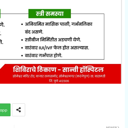
app
NEWER