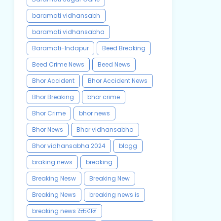
baramati vidhansabh
baramati vidhansabha
Baramati-Indapur
Beed Breaking
Beed Crime News
Beed News
Bhor Accident
Bhor Accident News
Bhor Breaking
bhor crime
Bhor Crime
bhor news
Bhor News
Bhor vidhansabha
Bhor vidhansabha 2024
blogg
braking news
breaking
Breaking Nesw
Breaking New
Breaking News
breaking news is
breaking news रक्तदान