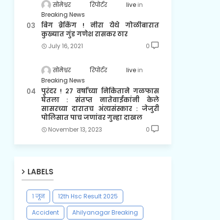
सोमेश्वर रिपोर्टर live
Breaking News
बिग ब्रेकिंग ! नीरा येथे गोळीबारात
कुख्यात गुंड गणेश रासकर ठार
July 16, 2021
0
सोमेश्वर रिपोर्टर live
Breaking News
पुरंदर ! २७ वर्षाच्या निकिताने गळफास
घेतला : संतप्त नातेवाईकांनी केले
सासरच्या दारातच अंत्यसंस्कार : जेजुरी
पोलिसात पाच जणांवर गुन्हा दाखल
November 13, 2023
0
LABELS
१ जून
12th Hsc Result 2025
Accident
Ahilyanagar Breaking