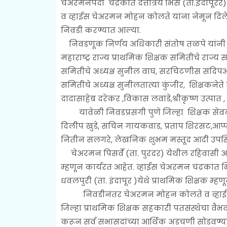
चेअरमनपदी चंद्रकांत दत्तात्रय भिसे (ता.इंदाप
व व्हाईस चेअरमन मोहन कोलते यांना नेमून दिलेल
निवडी करण्यात आल्या.
निवडणूक निर्णय अधिकारी संतोष तळपे यांनी या
महाराष्ट्र राज्य प्राथमिक शिक्षक समितीचे राज्
समितीचे अध्यक्ष सुनील वाघ, सरचिटणीस संदिपआप
समितीचे अध्यक्ष सुनीलतात्या कुंजीर, शिक्षकनेते
दादासाहेब दरेकर ,विकास लवांडे,श्रीकृष्ण उत्पात
यावेळी निवडप्रसंगी पुणे जिल्हा शिक्षक सेव
दिलीप खुडे, सचिन गायकवाड, प्रताप शिरसट,आप्प
नितीन सलगरे, लेखनिक शुभम मस्तूद आदी उपस्थ
चेअरमन पिसर्वे (ता. पुरंदर) येथील रहिवासी असू
म्हणून कार्यरत आहेत. व्हाईस चेअरमन चंद्रकांत भ
धवलपुरी (ता. इंदापूर )येथे प्राथमिक शिक्षक म्हण
निवडीनंतर चेअरमन मोहन कोलते व व्हाईस चेअर
जिल्हा प्राथमिक शिक्षक सहकारी पतसंस्थेचा वै
करून सर्व सभासदांच्या आर्थिक अडचणी सोडवण्यास