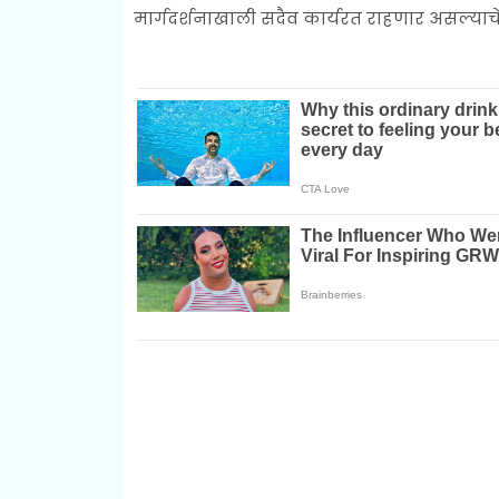
मार्गदर्शनाखाली सदैव कार्यरत राहणार असल्याचे