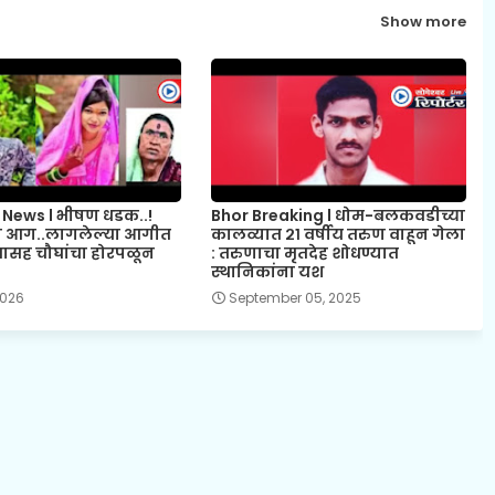
Show more
 News l भीषण धडक..!
Bhor Breaking l धोम-बलकवडीच्या
 आग..लागलेल्या आगीत
कालव्यात २१ वर्षीय तरुण वाहून गेला
यासह चौघांचा होरपळून
: तरुणाचा मृतदेह शोधण्यात
स्थानिकांना यश
 2026
September 05, 2025