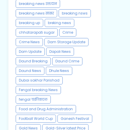
breaking news रक्तदान
breaking news साखर
breaking nsws
breaking up
breking news
chhatarapati sugar
Crime
Crime News
Dam Storage Update
Dam Update
Dapoli News
Daund Breaking
Daund Crime
Daund News
Dhule News
Dubai sakhar Parishad
Fengal breaking News
fengal चक्रीवादळ
Food and Drug Administration
Football World Cup
Ganesh Festival
Gold News
Gold-Silver latest Price