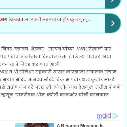
 आग विझवताना माजी सरपंचाचा होपळुन मृत्यू :
ड दत्तात्रय शेंडकर - सरपंच यांच्या अध्यक्षतेखाली पार
ंच पदाचा राजीनामा दिल्याने रिक्त झालेल्या पदावर छाया
ची एकमताने निवड करण्यात आली.
्ष व श्री सोमेश्वर सहकारी साखर कारखाना संचालक संग्राम
 सुशांत सोरटे ज्ञानदेव सोरटे विकास पवार धन्यकुमार सोरटे
गोडसे संतोष ननावरे नरेश खोमणे सोमनाथ देशमुख सतीश पोमणे
 म्हणून ग्रामसेवक श्रीम. ज्योती काळभोर यांनी कामकाज