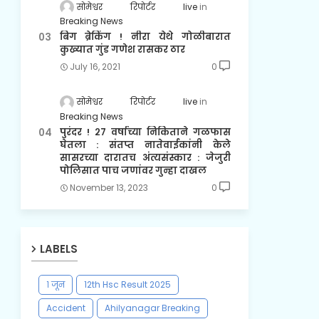
सोमेश्वर रिपोर्टर live
Breaking News
बिग ब्रेकिंग ! नीरा येथे गोळीबारात
कुख्यात गुंड गणेश रासकर ठार
July 16, 2021
0
सोमेश्वर रिपोर्टर live
Breaking News
पुरंदर ! २७ वर्षाच्या निकिताने गळफास
घेतला : संतप्त नातेवाईकांनी केले
सासरच्या दारातच अंत्यसंस्कार : जेजुरी
पोलिसात पाच जणांवर गुन्हा दाखल
November 13, 2023
0
LABELS
१ जून
12th Hsc Result 2025
Accident
Ahilyanagar Breaking