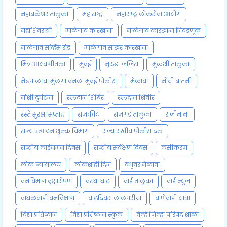
महाबळेश्वर तालुका
महाराष्ट्र
महाराष्ट्र लोकसेवा आयोग
महाशिवरात्री
माळेगाव कारखाना
माळेगाव कारखाना निवडणूक
माळेगाव सर्व्हिस रोड
माळेगाव साखर कारखाना
मित्र आठवणीतला
मुंबई
मुरुड-जंजिरा
मुळशी तालुका
मेंढपाळाचा मुलगा बनला मुंबई पोलीस
मेळावा
मोठी बातमी
मोशी दुर्घटना
रक्तदान शिबिर
रक्तदान शिबीर
रस्ते सुरक्षा सप्ताह
राजकीय
राजगड तालुका
राजीनामा
राज्य उत्पादन शुल्क विभाग
राज्य राखीव पोलीस दल
राष्ट्रीय लाईनमन दिवस
राष्ट्रीय सर्वेक्षण दिवस
लसीकरण
लोक न्यायालय
लोकशाही दिन
वधुवर मेळावा
वनविभाग वृक्षारोपण
वरंधा घाट
वाई तालुका
वाई न्युज
वाघळवाडी वनविभाग
वाढदिवस लालपरीचा
वाणेवाडी यात्रा
विद्या प्रतिष्ठान
विद्या प्रतिष्ठान स्कुल
वेल्हे जिल्हा परिषद शाळा