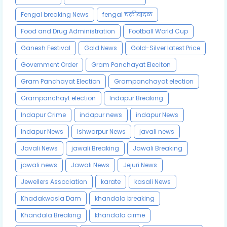
Fengal breaking News
fengal चक्रीवादळ
Food and Drug Administration
Football World Cup
Ganesh Festival
Gold News
Gold-Silver latest Price
Government Order
Gram Panchayat Eleciton
Gram Panchayat Election
Grampanchayat election
Grampanchayt election
Indapur Breaking
Indapur Crime
indapur news
indapur News
Indapur News
Ishwarpur News
javali news
Javali News
jawali Breaking
Jawali Breaking
jawali news
Jawali News
Jejuri News
Jewellers Association
karate
kasali News
Khadakwasla Dam
khandala breaking
Khandala Breaking
khandala cirme