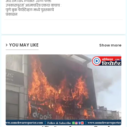
आर.एन.शिंदे लिखित 'उरलो फक्त
उपकारापुरता' आत्मचरित्र एकदा वाचाच :
पुणे बुक फेस्टिव्हल मध्ये पुस्तकाचे
ap
प्रकाशन
p
YOU MAY LIKE
Show more