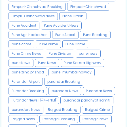
Pimpari-Chinchvad Breaking
Pimpari-Chinchwad
Pimpri-Chinchwad News
Plane Crash
Pune Accident
Pune Accident News
Pune Agri Hackathon
Pune Airport
Pune Breaking
pune crime
Pune crime
Pune Crime
Pune Crime News
Pune Division
pune news
pune News
Pune News
Pune Satara Highway
pune zilha prishad
pune-mumbai haiway
Purandar Airport
purandar Breaking
Purandar Breaking
purandar News
Purandar News
Purandar News l निधन वार्ता
purandar panchyat samiti
purandare News
Rajgad Breaking
Rajgad Crime
Rajgad News
Ratnagiri Breaking
Ratnagiri News