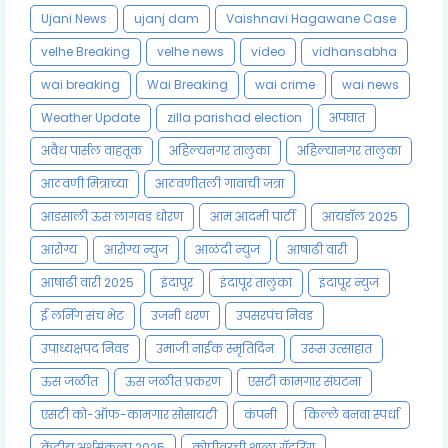
Ujani News
ujanj dam
Vaishnavi Hagawane Case
velhe Breaking
velhe news
video
vidhansabha
wai breaking
Wai Breaking
wai crime
wai news
Weather Update
zilla parishad election
अपघात
अवैध पार्सल वाहतूक
अहिल्यनगर तालुका
अहिल्यानगर तालुका
आठवणी मित्राच्या
आठवणीतली गावाची जत्रा
आडसाली ऊस लागवड धोरण
आम आदमी पार्टी
आयडॉल 2025
आरोग्य
आरोग्य न्युज
आळंदी न्युज
आषाढी वारी
आषाढी वारी 2025
इंदापूर
इंदापूर तालुका
इंदापूर न्युज
ई लर्निंग संच भेट
उजनी धरण
उपसरपंच निवड
उपाध्यक्षपद निवड
उमाजी नाईक स्मृतिदिन
उरूस उत्साहात
ऊस जळीत
ऊस जळीत प्रकरण
एसटी कामगार संघटना
एसटी को-ऑफ-कामगार सोसायटी
कंपनी
किल्ले बनवा स्पर्धा
केंद्रीय अर्थसंकल्प 2025
कोपीवरची शाळा गॅदरिंग