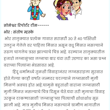
सोमेश्वर रिपोर्टर टीम------
भोर : संतोष म्हस्के
भोर तालुक्यात प्रत्येक गावात सरासरी ३० ते ४० पस्तिशी
उलटून गेलेले वर पाहिला मिळत असून वधू मिळत नसल्याने
तरुण चांगलेच त्रस्त झाल्याचे चित्र आहे. दरम्यान तालुक्यातील
हजारो लग्नाळुंच्या लग्नाचा बार यंदा तरी उडणार का असा प्रश्न
वराच्या पित्यांना भेडसावत आहे.
हिंदू धर्मामध्ये तुळशी विवाहानंतर लग्नसराइला सुरवात
होते.गेल्या काही वर्षांत जन्मदर घटल्याने लग्नासाठी मुली
मिळणे अवघड होत आहे.यामुळे बहुतांशी वारांना लग्नासाठी
मुली मिळत नसल्याचे चित्र दिसून येते.यंदा तरी मुलाचा विवाह
उरकून टाकण्यासाठी 'लग्नाळू'च्या पित्याची शोधाशोध सुरू
झाली आहे. मात्र मुलीच मिळत नसल्याने ग्रामीण भागातील