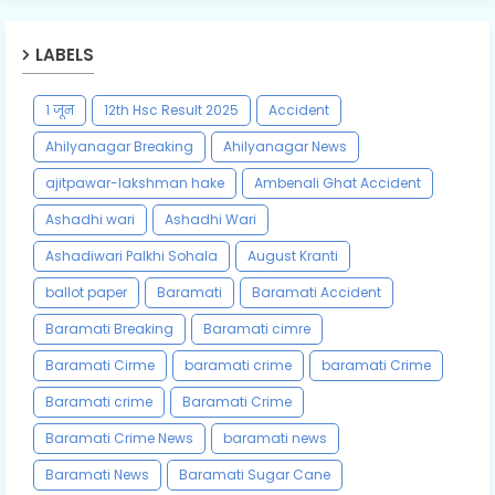
LABELS
१ जून
12th Hsc Result 2025
Accident
Ahilyanagar Breaking
Ahilyanagar News
ajitpawar-lakshman hake
Ambenali Ghat Accident
Ashadhi wari
Ashadhi Wari
Ashadiwari Palkhi Sohala
August Kranti
ballot paper
Baramati
Baramati Accident
Baramati Breaking
Baramati cimre
Baramati Cirme
baramati crime
baramati Crime
Baramati crime
Baramati Crime
Baramati Crime News
baramati news
Baramati News
Baramati Sugar Cane