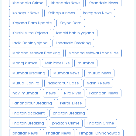
khandala Crime
khandala News
Khandala News
kolhapur News
Kolhapur news
koregaon News
Koyana Dam Update
Koyna Dam
Krushi Mitra Yojana
ladaki bahin yojana
ladki Bahin yojana
Lonavala Breaking
Mahabaleshwar Breaking
Mahabaleshwar Landslide
Manoj kumar
Milk Price Hike
mumbai
Mumbai Breaking
Mumbai News
murud news
Murud-Janjira
Nasarapur Case
Nashik News
navi mumbai
news
Nira River
Pachgani News
Pandharpur Breaking
Petrol-Diesel
Phaltan accident
phaltan Breaking
Phaltan Breaking
phaltan Crime
Phaltan Crime
phaltan News
Phaltan News
Pimpari-Chinchawad