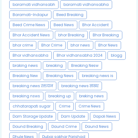
baramati vidhansabh
baramati vidhansabha
Baramati-Indapur
Beed Breaking
Beed Crime News
Beed News
Bhor Accident
Bhor Accident News
bhor Breaking
Bhor Breaking
bhor crime
Bhor Crime
bhor news
Bhor News
Bhor vidhansabha
Bhor vidhansabha 2024
blogg
braking news
breaking
Breaking Nesw
Breaking New
Breaking News
breaking news is
breaking news रक्तदान
breaking news साखर
breaking nsws
breaking up
breking news
chhatarapati sugar
Crime
Crime News
Dam Storage Update
Dam Update
Dapoli News
Daund Breaking
Daund Crime
Daund News
Dhule News
Dubai sakhar Parishad