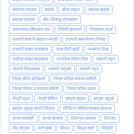
कोरेगाव तालुका
क्राईम
क्रीडा संकुल
खंडाळा क्राईम
खंडाळा तालुका
खेड-शिवापूर टोलनाका
ग्रामपंचायत मिळकत कर
चिंचेची झळाळी
चित्रकला स्पर्धा
छत्रपती संभाजी महाराज जयंती
छत्रपती संभाजीनगर जिल्हा
छत्रपती साखर कारखाना
छावा हिंदी मुव्ही
जन्मठेप शिक्षा
जरंडेश्वर साखर कारखाना
जागतिक महिला दिन
जावली न्युज
जावली विधानसभा
जावळी तालुका
जावळी न्युज
जिल्हा क्रीडा अधिकारी
जिल्हा परिषद पंचायत समिती
जिल्हा परिषद व पंचायत समिती
जिल्हा परिषद शाळा
जेजुरी न्युज
जेजुरी ब्रेकिंग
झापुक झुपुक
झापुक-झुपुक
झापुक-झुपुक मराठी चित्रपट
डिजिटल मोडिया पत्रकार संघटना
ताज्या घडामोडी
ताज्या बातम्या
तिळगुळ समारंभ
दिवे घाट
दौंड तालुका
नवी मुंबई
निधन
निधन वार्ता
नियुक्ती