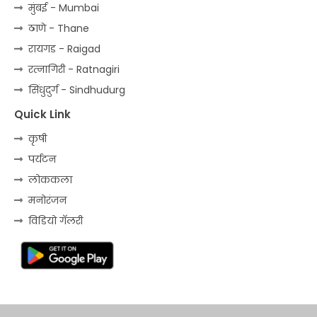
मुंबई - Mumbai
ठाणे - Thane
रायगड - Raigad
रत्‍नागिरी - Ratnagiri
सिंधुदुर्ग - Sindhudurg
Quick Link
कृषी
पर्यटन
लोककला
मनोरंजन
विडियो गॅलरी