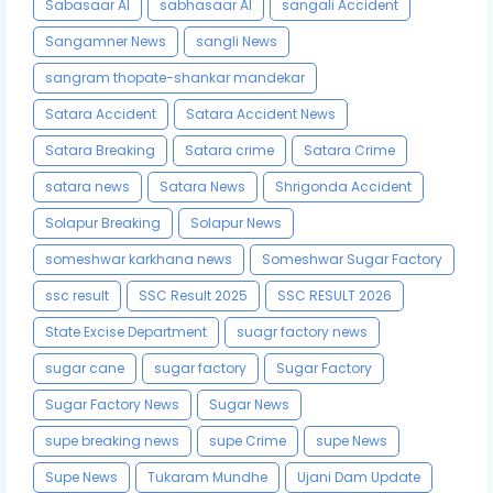
Sabasaar AI
sabhasaar AI
sangali Accident
Sangamner News
sangli News
sangram thopate-shankar mandekar
Satara Accident
Satara Accident News
Satara Breaking
Satara crime
Satara Crime
satara news
Satara News
Shrigonda Accident
Solapur Breaking
Solapur News
someshwar karkhana news
Someshwar Sugar Factory
ssc result
SSC Result 2025
SSC RESULT 2026
State Excise Department
suagr factory news
sugar cane
sugar factory
Sugar Factory
Sugar Factory News
Sugar News
supe breaking news
supe Crime
supe News
Supe News
Tukaram Mundhe
Ujani Dam Update