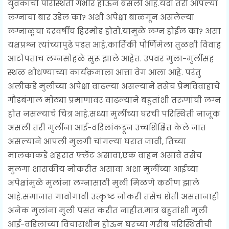
युवकांची परिस्थिती गंभीर होऊन बसली आहे.यंदा तरी आपल्या
लग्नाचा बार उडेल का? अशी अपेक्षा बाळगून असलेल्या
लग्नाळूचा दरवर्षीच हिरमोड होतो.यामुळे लग्न होईल का? असा
यक्षप्रश्न त्यांच्यापुढे पडत आहे.कार्तिकी पौर्णिमेला तुळशी विवाह
आटोपताच लग्नसोहळे सुरू झाले आहेत. उपवर मुला-मुलींसह
स्थळ शोधण्याच्या कार्यक्रमाला आत्ता वेग आला आहे. परंतु
अलीकडे मुलींच्या अपेक्षा वाढल्या असल्याने तसेच प्रेमविवाहाचे
गौडबंगाल मोठ्या प्रमाणावर वाढल्याने बहुतांशी तरुणांची लग्न
होत नसल्याचे चित्र आहे.सध्या मुलींच्या घरची परिस्थिती नाजूक
असली तरी मुलींना आई-वडिलांकडून उच्चशिक्षित केले जात
असल्याने आपली मुलगी चांगल्या घरात जावी, तिच्या
मालकाकडे शहरात फ्लॅट असावा,एक वाहन असावे तसेच
मुलगा शासकीय नोकरीत असावा अशा मुलींच्या आईच्या
अपेक्षांमुळे मुलांना लग्नासाठी मुली मिळणे कठीण झाले
आहे.समाजात गावोगावी उत्कृष्ट नोकरी तसेच शेती असतानाही
अनेक मुलांना मुली पसंत करीत नाहीत.मात्र बहुतांशी मुली
आई-वडिलांच्या विचाराधीन होऊन घरच्या गरीब परिस्थितीची