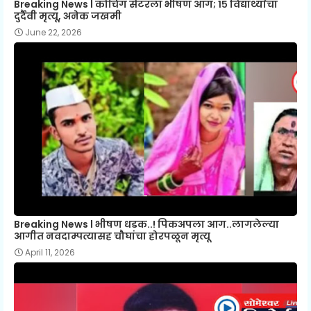
Breaking News l कोचिंग सेंटरला भीषण आग; १५ विद्यार्थ्यांचा
दुर्दैवी मृत्यू, अनेक जखमी
June 22, 2026
Breaking News l भीषण धडक..! पिकअपला आग..लागलेल्या
आगीत नवदाम्पत्यासह चौघांचा होरपळून मृत्यू
April 11, 2026