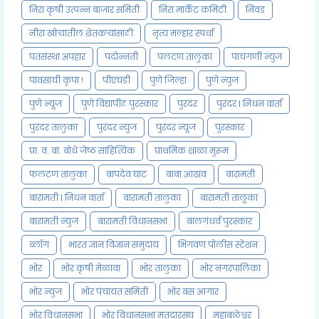
निरा कृषी उत्पन्न बाजार समिती
निरा मार्केट कमिटी
निवड
नीरा खोऱ्यातील शेतकऱ्यांसाठी
नृत्य मल्हार स्पर्धा
पतसंस्था अपहार
पदोन्नती
पलटण तालुका
पाचगणी न्युज
पावसाची कृपा !
पीएचडी
पुणे जिल्हा
पुणे न्युज
पुणे न्यूज
पुणे विद्यापीठ पुरस्कार
पुरंदर
पुरंदर l निधन वार्ता
पुरंदर तालुका
पुरंदर न्युज
पुरंदर न्यूज
पुरस्कार
प्रा. व. बा. बोधे जेष्ठ साहित्यिक
प्राथमिक शाळा मुरूम
फलटण तालुका
बापदेव घाट
बाबा आढाव
बारामती
बारामती l निधन वार्ता
बारामती तालुका
बारामती तालूका
बारामती न्युज
बारामती विधानसभा
बालगंधर्व पुरस्कार
ब्लॉग
भारत ज्ञान विज्ञान समुदाय
भिगवण पोलीस स्टेशन
भोर
भोर कृषी मेळावा
भोर तालुका
भोर नगरपालिका
भोर न्युज
भोर पंचायत समिती
भोर बस आगार
भोर विधानसभा
भोर विधानसभा मतदारसंघ
महाबळेश्वर