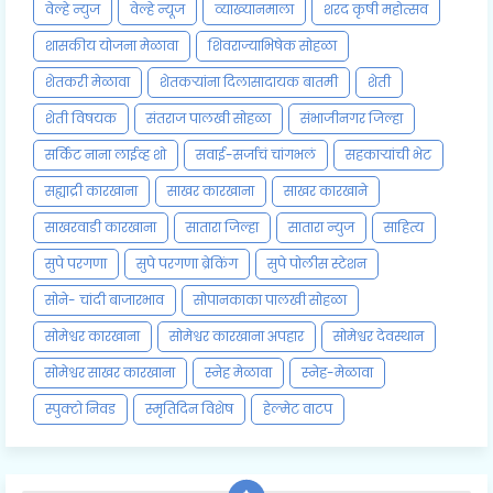
वेल्हे न्युज
वेल्हे न्यूज
व्याख्यानमाला
शरद कृषी महोत्सव
शासकीय योजना मेळावा
शिवराज्याभिषेक सोहळा
शेतकरी मेळावा
शेतकऱ्यांना दिलासादायक बातमी
शेती
शेती विषयक
संतराज पालखी सोहळा
संभाजीनगर जिल्हा
सर्किट नाना लाईव्ह शो
सवाई-सर्जाचं चांगभलं
सहकाऱ्यांची भेट
सह्याद्री कारखाना
साखर कारखाना
साखर कारखाने
साखरवाडी कारखाना
सातारा जिल्हा
सातारा न्युज
साहित्य
सुपे परगणा
सुपे परगणा ब्रेकिंग
सुपे पोलीस स्टेशन
सोने- चांदी बाजारभाव
सोपानकाका पालखी सोहळा
सोमेश्वर कारखाना
सोमेश्वर कारखाना अपहार
सोमेश्वर देवस्थान
सोमेश्वर साखर कारखाना
स्नेह मेळावा
स्नेह-मेळावा
स्पुक्टो निवड
स्मृतिदिन विशेष
हेल्मेट वाटप