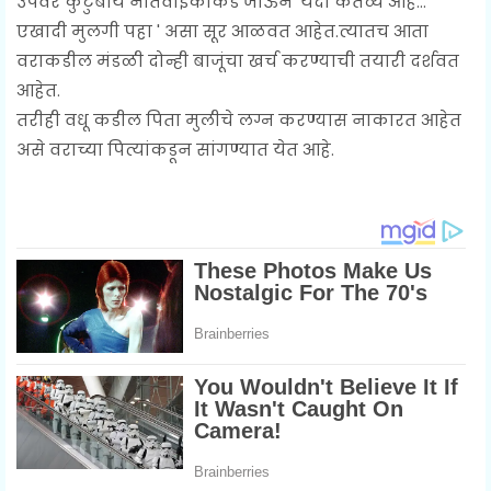
उपवर कुटुंबीय नातेवाईकांकडे जाऊन 'यंदा कर्तव्य आहे...
एखादी मुलगी पहा ' असा सूर आळवत आहेत.त्यातच आता
वराकडील मंडळी दोन्ही बाजूंचा खर्च करण्याची तयारी दर्शवत
आहेत.
तरीही वधू कडील पिता मुलीचे लग्न करण्यास नाकारत आहेत
असे वराच्या पित्यांकडून सांगण्यात येत आहे.