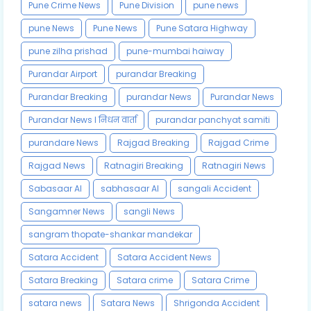
Pune Crime News
Pune Division
pune news
pune News
Pune News
Pune Satara Highway
pune zilha prishad
pune-mumbai haiway
Purandar Airport
purandar Breaking
Purandar Breaking
purandar News
Purandar News
Purandar News l निधन वार्ता
purandar panchyat samiti
purandare News
Rajgad Breaking
Rajgad Crime
Rajgad News
Ratnagiri Breaking
Ratnagiri News
Sabasaar AI
sabhasaar AI
sangali Accident
Sangamner News
sangli News
sangram thopate-shankar mandekar
Satara Accident
Satara Accident News
Satara Breaking
Satara crime
Satara Crime
satara news
Satara News
Shrigonda Accident