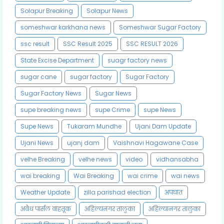
Solapur Breaking
Solapur News
someshwar karkhana news
Someshwar Sugar Factory
ssc result
SSC Result 2025
SSC RESULT 2026
State Excise Department
suagr factory news
sugar cane
sugar factory
Sugar Factory
Sugar Factory News
Sugar News
supe breaking news
supe Crime
supe News
Supe News
Tukaram Mundhe
Ujani Dam Update
Ujani News
ujanj dam
Vaishnavi Hagawane Case
velhe Breaking
velhe news
video
vidhansabha
wai breaking
Wai Breaking
wai crime
wai news
Weather Update
zilla parishad election
अपघात
अवैध पार्सल वाहतूक
अहिल्यनगर तालुका
अहिल्यानगर तालुका