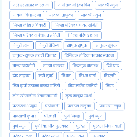
जरंडेश्वर साखर कारखाना
जागतिक महिला दिन
जावली न्युज
जावली विधानसभा
जावळी तालुका
जावळी न्युज
जिल्हा क्रीडा अधिकारी
जिल्हा परिषद पंचायत समिती
जिल्हा परिषद व पंचायत समिती
जिल्हा परिषद शाळा
जेजुरी न्युज
जेजुरी ब्रेकिंग
झापुक झुपुक
झापुक-झुपुक
झापुक-झुपुक मराठी चित्रपट
डिजिटल मोडिया पत्रकार संघटना
ताज्या घडामोडी
ताज्या बातम्या
तिळगुळ समारंभ
दिवे घाट
दौंड तालुका
नवी मुंबई
निधन
निधन वार्ता
नियुक्ती
निरा कृषी उत्पन्न बाजार समिती
निरा मार्केट कमिटी
निवड
नीरा खोऱ्यातील शेतकऱ्यांसाठी
नृत्य मल्हार स्पर्धा
पतसंस्था अपहार
पदोन्नती
पलटण तालुका
पाचगणी न्युज
पावसाची कृपा !
पीएचडी
पुणे जिल्हा
पुणे न्युज
पुणे न्यूज
पुणे विद्यापीठ पुरस्कार
पुरंदर
पुरंदर l निधन वार्ता
पुरंदर तालुका
पुरंदर न्युज
पुरंदर न्यूज
पुरस्कार