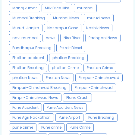
Manoj kumar
Milk Price Hike
mumbai
Mumbai Breaking
Mumbai News
murud news
Murud-Janjira
Nasarapur Case
Nashik News
navi mumbai
news
Nira River
Pachgani News
Pandharpur Breaking
Petrol-Diesel
Phaltan accident
phaltan Breaking
Phaltan Breaking
phaltan Crime
Phaltan Crime
phaltan News
Phaltan News
Pimpari-Chinchawad
Pimpari-Chinchvad Breaking
Pimpari-Chinchwad
Pimpri-Chinchwad News
Plane Crash
Pune Accident
Pune Accident News
Pune Agri Hackathon
Pune Airport
Pune Breaking
pune crime
Pune crime
Pune Crime