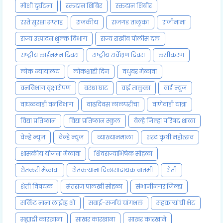
मोशी दुर्घटना
रक्तदान शिबिर
रक्तदान शिबीर
रस्ते सुरक्षा सप्ताह
राजकीय
राजगड तालुका
राजीनामा
राज्य उत्पादन शुल्क विभाग
राज्य राखीव पोलीस दल
राष्ट्रीय लाईनमन दिवस
राष्ट्रीय सर्वेक्षण दिवस
लसीकरण
लोक न्यायालय
लोकशाही दिन
वधुवर मेळावा
वनविभाग वृक्षारोपण
वरंधा घाट
वाई तालुका
वाई न्युज
वाघळवाडी वनविभाग
वाढदिवस लालपरीचा
वाणेवाडी यात्रा
विद्या प्रतिष्ठान
विद्या प्रतिष्ठान स्कुल
वेल्हे जिल्हा परिषद शाळा
वेल्हे न्युज
वेल्हे न्यूज
व्याख्यानमाला
शरद कृषी महोत्सव
शासकीय योजना मेळावा
शिवराज्याभिषेक सोहळा
शेतकरी मेळावा
शेतकऱ्यांना दिलासादायक बातमी
शेती
शेती विषयक
संतराज पालखी सोहळा
संभाजीनगर जिल्हा
सर्किट नाना लाईव्ह शो
सवाई-सर्जाचं चांगभलं
सहकाऱ्यांची भेट
सह्याद्री कारखाना
साखर कारखाना
साखर कारखाने