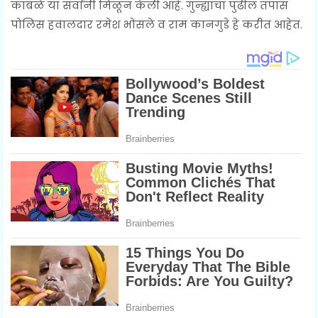
कांबळे या सर्वांनी मिळून केली आहे. गुन्ह्याचा पुढील तपास
पोलिस हवालदार रमेश भोसले व राम कानगुडे हे करीत आहेत.