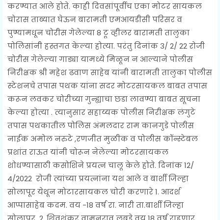
करण्यात आले होते. काही दिवसांपूर्वीच एका मोटर सायकल
चोरास ताब्यात घेऊन बारामती एमआयडीसी परिसर व
पुण्यामधून चोरीस गेलेल्या 8 टू व्हीलर बारामती तालुका
पोलिसांनी हस्तगत केल्या होत्या. परंतु दिनांक 3/ 2/ 22 रोजी
चोरीस गेलेल्या गाड्या यामध्ये मिळून न आल्याने पोलीस
निरीक्षक श्री महेश ढवाण साहेब यांनी बारामती तालुका पोलीस
स्टेशनचे तपास पथक यांना सदर मोटरसायकल बाबत तपास
करून लवकर चोरीच्या गुन्ह्याचा छडा लावण्या बाबत सूचना
केल्या होत्या . त्यानुसार सहाय्यक पोलीस निरीक्षक लंगुटे
तपास पथकातील पोलिस अंमलदार राम कानगुडे पोलीस
नाईक अमोल नरुटे ,रणजीत मुळीक व पोलीस कॉन्स्टेबल
प्रशांत राऊत यांनी चोरून नेलेल्या मोटरसायकल
शोधण्यासाठी कसोशिने प्रयत्न चालू केले होते. दिनांक 12/
4/2022 रोजी त्यांच्या प्रयत्नांना यश आले व बार्शी जिल्हा
सोलापूर येथून मोटारसायकल चोरी करणारे 1. आदर्श
आप्पासाहेब कदम. वय -18 वर्ष रा. नारी ता.बार्शी जिल्हा
सोलापूर 2. शिवशंकर वामनराव लबडे वय 18 वर्ष राहणार