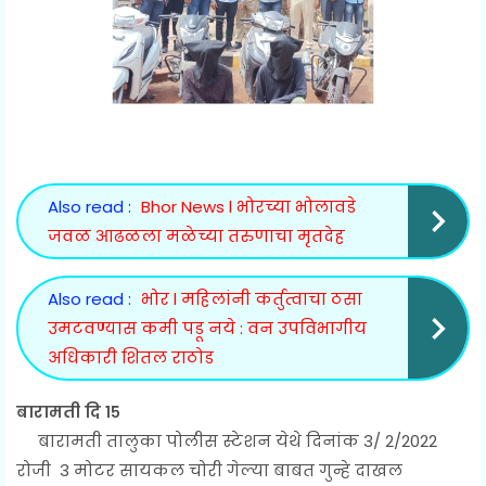
Also read :
Bhor News l भोरच्या भोलावडे
जवळ आढळला मळेच्या तरुणाचा मृतदेह
Also read :
भोर l महिलांनी कर्तुत्वाचा ठसा
उमटवण्यास कमी पडू नये : वन उपविभागीय
अधिकारी शितल राठोड
बारामती दि १५
बारामती तालुका पोलीस स्टेशन येथे दिनांक 3/ 2/2022
रोजी 3 मोटर सायकल चोरी गेल्या बाबत गुन्हे दाखल