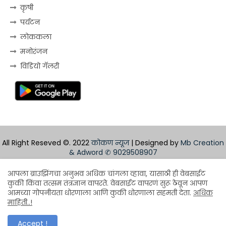
कृषी
पर्यटन
लोककला
मनोरंजन
विडियो गॅलरी
All Right Reseved ©. 2022
कोकण न्यूज
| Designed by
Mb Creation
& Adword
✆ 9029508907
Home
About
Contact us
Privacy Policy
आपला ब्राउझिंगचा अनुभव अधिक चांगला व्हावा, यासाठी ही वेबसाईट
कुकी किंवा तत्सम तंत्रज्ञान वापरते. वेबसाईट वापरणं सुरू ठेवून आपण
Design by -
Blogger Templates
| Distributed by
आमच्या गोपनीयता धोरणाला आणि कुकी धोरणाला सहमती देता.
अधिक
माहिती..!
BloggerTemplate.org
Accept !