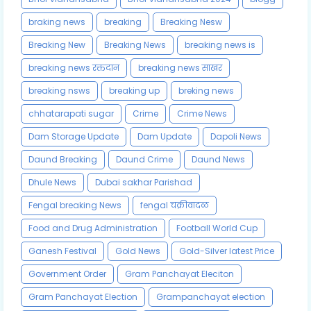
braking news
breaking
Breaking Nesw
Breaking New
Breaking News
breaking news is
breaking news रक्तदान
breaking news साखर
breaking nsws
breaking up
breking news
chhatarapati sugar
Crime
Crime News
Dam Storage Update
Dam Update
Dapoli News
Daund Breaking
Daund Crime
Daund News
Dhule News
Dubai sakhar Parishad
Fengal breaking News
fengal चक्रीवादळ
Food and Drug Administration
Football World Cup
Ganesh Festival
Gold News
Gold-Silver latest Price
Government Order
Gram Panchayat Eleciton
Gram Panchayat Election
Grampanchayat election