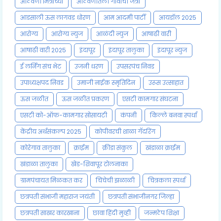
आठवणी मित्राच्या
आठवणीतली गावाची जत्रा
आडसाली ऊस लागवड धोरण
आम आदमी पार्टी
आयडॉल 2025
आरोग्य
आरोग्य न्युज
आळंदी न्युज
आषाढी वारी
आषाढी वारी 2025
इंदापूर
इंदापूर तालुका
इंदापूर न्युज
ई लर्निंग संच भेट
उजनी धरण
उपसरपंच निवड
उपाध्यक्षपद निवड
उमाजी नाईक स्मृतिदिन
उरूस उत्साहात
ऊस जळीत
ऊस जळीत प्रकरण
एसटी कामगार संघटना
एसटी को-ऑफ-कामगार सोसायटी
कंपनी
किल्ले बनवा स्पर्धा
केंद्रीय अर्थसंकल्प 2025
कोपीवरची शाळा गॅदरिंग
कोरेगाव तालुका
क्राईम
क्रीडा संकुल
खंडाळा क्राईम
खंडाळा तालुका
खेड-शिवापूर टोलनाका
ग्रामपंचायत मिळकत कर
चिंचेची झळाळी
चित्रकला स्पर्धा
छत्रपती संभाजी महाराज जयंती
छत्रपती संभाजीनगर जिल्हा
छत्रपती साखर कारखाना
छावा हिंदी मुव्ही
जन्मठेप शिक्षा