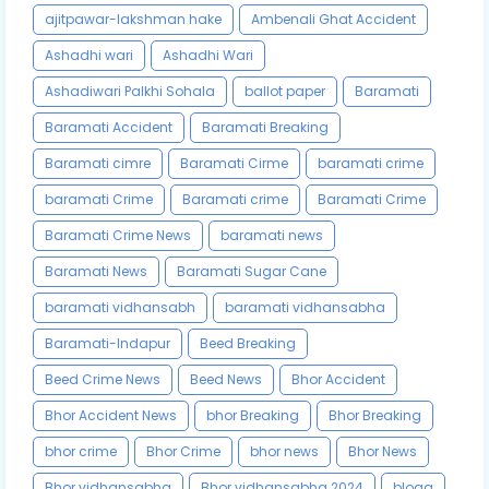
ajitpawar-lakshman hake
Ambenali Ghat Accident
Ashadhi wari
Ashadhi Wari
Ashadiwari Palkhi Sohala
ballot paper
Baramati
Baramati Accident
Baramati Breaking
Baramati cimre
Baramati Cirme
baramati crime
baramati Crime
Baramati crime
Baramati Crime
Baramati Crime News
baramati news
Baramati News
Baramati Sugar Cane
baramati vidhansabh
baramati vidhansabha
Baramati-Indapur
Beed Breaking
Beed Crime News
Beed News
Bhor Accident
Bhor Accident News
bhor Breaking
Bhor Breaking
bhor crime
Bhor Crime
bhor news
Bhor News
Bhor vidhansabha
Bhor vidhansabha 2024
blogg