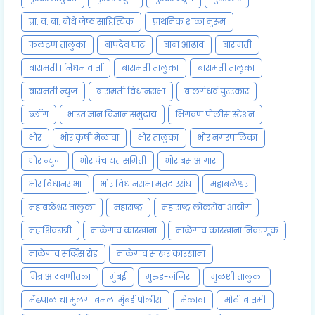
प्रा. व. बा. बोधे जेष्ठ साहित्यिक
प्राथमिक शाळा मुरूम
फलटण तालुका
बापदेव घाट
बाबा आढाव
बारामती
बारामती l निधन वार्ता
बारामती तालुका
बारामती तालूका
बारामती न्युज
बारामती विधानसभा
बालगंधर्व पुरस्कार
ब्लॉग
भारत ज्ञान विज्ञान समुदाय
भिगवण पोलीस स्टेशन
भोर
भोर कृषी मेळावा
भोर तालुका
भोर नगरपालिका
भोर न्युज
भोर पंचायत समिती
भोर बस आगार
भोर विधानसभा
भोर विधानसभा मतदारसंघ
महाबळेश्वर
महाबळेश्वर तालुका
महाराष्ट्र
महाराष्ट्र लोकसेवा आयोग
महाशिवरात्री
माळेगाव कारखाना
माळेगाव कारखाना निवडणूक
माळेगाव सर्व्हिस रोड
माळेगाव साखर कारखाना
मित्र आठवणीतला
मुंबई
मुरुड-जंजिरा
मुळशी तालुका
मेंढपाळाचा मुलगा बनला मुंबई पोलीस
मेळावा
मोठी बातमी