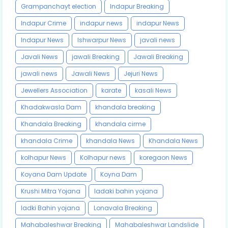
Grampanchayt election
Indapur Breaking
Indapur Crime
indapur news
indapur News
Indapur News
Ishwarpur News
javali news
Javali News
jawali Breaking
Jawali Breaking
jawali news
Jawali News
Jejuri News
Jewellers Association
karate
kasali News
Khadakwasla Dam
khandala breaking
Khandala Breaking
khandala cirme
khandala Crime
khandala News
Khandala News
kolhapur News
Kolhapur news
koregaon News
Koyana Dam Update
Koyna Dam
Krushi Mitra Yojana
ladaki bahin yojana
ladki Bahin yojana
Lonavala Breaking
Mahabaleshwar Breaking
Mahabaleshwar Landslide