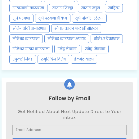
साखरवाडी कारखाना
सातारा जिल्हा
सातारा न्युज
साहित्य
सुपे परगणा
सुपे परगणा ब्रेकिंग
सुपे पोलीस स्टेशन
सोने- चांदी बाजारभाव
सोपानकाका पालखी सोहळा
सोमेश्वर कारखाना
सोमेश्वर कारखाना अपहार
सोमेश्वर देवस्थान
सोमेश्वर साखर कारखाना
स्नेह मेळावा
स्नेह-मेळावा
स्पुक्टो निवड
स्मृतिदिन विशेष
हेल्मेट वाटप
Follow by Email
Get Notified About Next Update Direct to Your
inbox