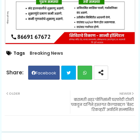
Tags
Breaking News
Facebook
Twit
Wh
OLDER
NEWER
बारामती शहर पोलिसांनी घरफोडी टोळी
ter
ats
पकडून दागिने हस्तगत केल्याबद्दल 'बेस्ट
रिकव्हरी' अवॉर्डने सन्मानित
ap
p