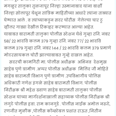
मंगळूर तालुका तुळजापूर जिल्हा उस्मानाबाद यांना बार्शी
जिल्हा सोलापूर येथून तांत्रिक माहितीच्या आधारे त्यांना ताब्यात
घेण्यात आले . व त्यांच्याकडून सदर चोरीस गेलेल्या चार टू
व्हीलर गाड्या देखील रिकव्हर करण्यात आल्या आहेत.
याबाबत बारामती तालुका पोलीस स्टेशन येथे गुन्हा रजि. नंबर
58/ 22 भादवि कलम 379 गुन्हा रजि. नंबर 77/ 22 भादवि
कलम 379 गुन्हा रजि. नंबर 144 / 22 भादवि कलम 379 प्रमाणे
मोटरसायकल चोरी झाल्याबाबत गुन्हे दाखल आहेत.
सदरची कामगिरी मा. पोलीस अधीक्षक अभिनव देशमुख
साहेब पुणे ग्रामीण .अप्पर पोलीस अधीक्षक मिलिंद जी मोहिते
साहेब बारामती विभाग पुणे ग्रामीण .उपविभागीय पोलिस
अधिकारी गणेश इंगळे साहेब बारामती विभाग. पोलीस
निरीक्षक श्री महेश ढवाण साहेब बारामती तालुका पोलीस
स्टेशन यांच्या मार्गदर्शनाखाली सहाय्यक पोलीस निरीक्षक श्री
लंगुटे पोलीस हवा. राम कानगुडे . पोलीस नाईक अमोल नरुटे,
रणजीत मुळीक ,पोलीस कॉन्स्टेबल प्रशांत राऊत ,नितीन