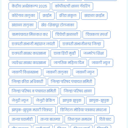
केंद्रीय अर्थसंकल्प 2025
कोपीवरची शाळा गॅदरिंग
कोरेगाव तालुका
क्राईम
क्रीडा संकुल
खंडाळा क्राईम
खंडाळा तालुका
खेड-शिवापूर टोलनाका
ग्रामपंचायत मिळकत कर
चिंचेची झळाळी
चित्रकला स्पर्धा
छत्रपती संभाजी महाराज जयंती
छत्रपती संभाजीनगर जिल्हा
छत्रपती साखर कारखाना
छावा हिंदी मुव्ही
जन्मठेप शिक्षा
जरंडेश्वर साखर कारखाना
जागतिक महिला दिन
जावली न्युज
जावली विधानसभा
जावळी तालुका
जावळी न्युज
जिल्हा क्रीडा अधिकारी
जिल्हा परिषद पंचायत समिती
जिल्हा परिषद व पंचायत समिती
जिल्हा परिषद शाळा
जेजुरी न्युज
जेजुरी ब्रेकिंग
झापुक झुपुक
झापुक-झुपुक
झापुक-झुपुक मराठी चित्रपट
डिजिटल मोडिया पत्रकार संघटना
ताज्या घडामोडी
ताज्या बातम्या
तिळगुळ समारंभ
दिवे घाट