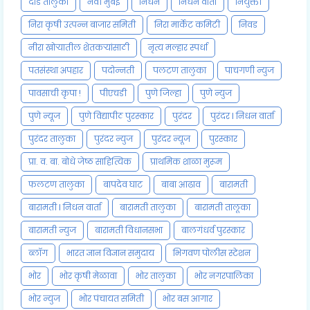
दौंड तालुका
नवी मुंबई
निधन
निधन वार्ता
नियुक्ती
निरा कृषी उत्पन्न बाजार समिती
निरा मार्केट कमिटी
निवड
नीरा खोऱ्यातील शेतकऱ्यांसाठी
नृत्य मल्हार स्पर्धा
पतसंस्था अपहार
पदोन्नती
पलटण तालुका
पाचगणी न्युज
पावसाची कृपा !
पीएचडी
पुणे जिल्हा
पुणे न्युज
पुणे न्यूज
पुणे विद्यापीठ पुरस्कार
पुरंदर
पुरंदर l निधन वार्ता
पुरंदर तालुका
पुरंदर न्युज
पुरंदर न्यूज
पुरस्कार
प्रा. व. बा. बोधे जेष्ठ साहित्यिक
प्राथमिक शाळा मुरूम
फलटण तालुका
बापदेव घाट
बाबा आढाव
बारामती
बारामती l निधन वार्ता
बारामती तालुका
बारामती तालूका
बारामती न्युज
बारामती विधानसभा
बालगंधर्व पुरस्कार
ब्लॉग
भारत ज्ञान विज्ञान समुदाय
भिगवण पोलीस स्टेशन
भोर
भोर कृषी मेळावा
भोर तालुका
भोर नगरपालिका
भोर न्युज
भोर पंचायत समिती
भोर बस आगार