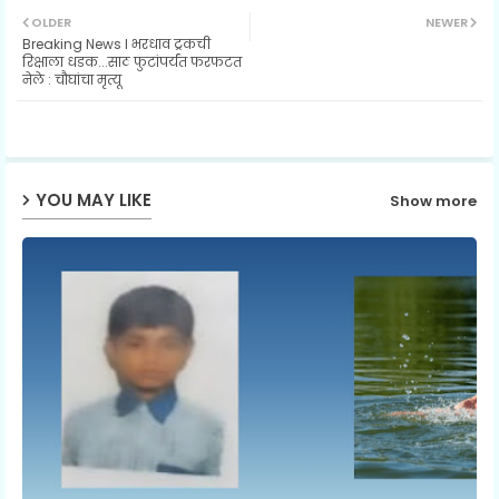
OLDER
NEWER
Breaking News l भरधाव ट्रकची
ter
ats
रिक्षाला धडक...साठ फुटांपर्यंत फरफटत
नेले : चौघांचा मृत्यू
ap
p
YOU MAY LIKE
Show more