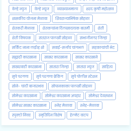
वेल्हे न्युज
वेल्हे न्यूज
व्याख्यानमाला
शरद कृषी महोत्सव
शासकीय योजना मेळावा
शिवराज्याभिषेक सोहळा
शेतकरी मेळावा
शेतकऱ्यांना दिलासादायक बातमी
शेती
शेती विषयक
संतराज पालखी सोहळा
संभाजीनगर जिल्हा
सर्किट नाना लाईव्ह शो
सवाई-सर्जाचं चांगभलं
सहकाऱ्यांची भेट
सह्याद्री कारखाना
साखर कारखाना
साखर कारखाने
साखरवाडी कारखाना
सातारा जिल्हा
सातारा न्युज
साहित्य
सुपे परगणा
सुपे परगणा ब्रेकिंग
सुपे पोलीस स्टेशन
सोने- चांदी बाजारभाव
सोपानकाका पालखी सोहळा
सोमेश्वर कारखाना
सोमेश्वर कारखाना अपहार
सोमेश्वर देवस्थान
सोमेश्वर साखर कारखाना
स्नेह मेळावा
स्नेह-मेळावा
स्पुक्टो निवड
स्मृतिदिन विशेष
हेल्मेट वाटप