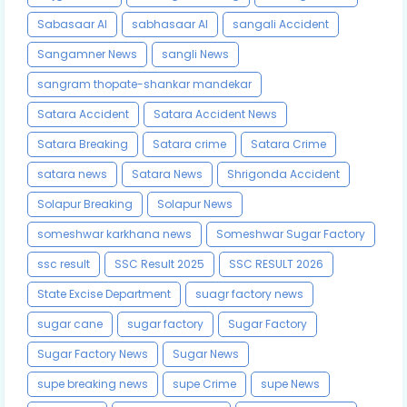
Sabasaar AI
sabhasaar AI
sangali Accident
Sangamner News
sangli News
sangram thopate-shankar mandekar
Satara Accident
Satara Accident News
Satara Breaking
Satara crime
Satara Crime
satara news
Satara News
Shrigonda Accident
Solapur Breaking
Solapur News
someshwar karkhana news
Someshwar Sugar Factory
ssc result
SSC Result 2025
SSC RESULT 2026
State Excise Department
suagr factory news
sugar cane
sugar factory
Sugar Factory
Sugar Factory News
Sugar News
supe breaking news
supe Crime
supe News