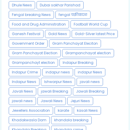
Dhule News
Dubai sakhar Parishad
Fengal breaking News
fengal चक्रीवादळ
Food and Drug Administration
Football World Cup
Ganesh Festival
Gold News
Gold-Silver latest Price
Government Order
Gram Panchayat Eleciton
Gram Panchayat Election
Grampanchayat election
Grampanchayt election
Indapur Breaking
Indapur Crime
indapur news
indapur News
Indapur News
Ishwarpur News
javali news
Javali News
jawali Breaking
Jawali Breaking
jawali news
Jawali News
Jejuri News
Jewellers Association
karate
kasali News
Khadakwasla Dam
khandala breaking
Khandala Breaking
khandala cirme