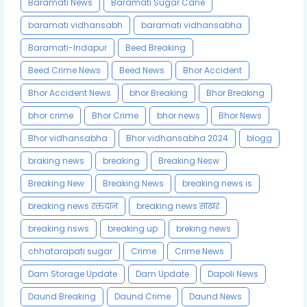
Baramati News
Baramati Sugar Cane
baramati vidhansabh
baramati vidhansabha
Baramati-Indapur
Beed Breaking
Beed Crime News
Beed News
Bhor Accident
Bhor Accident News
bhor Breaking
Bhor Breaking
bhor crime
Bhor Crime
bhor news
Bhor News
Bhor vidhansabha
Bhor vidhansabha 2024
blogg
braking news
breaking
Breaking Nesw
Breaking New
Breaking News
breaking news is
breaking news रक्तदान
breaking news साखर
breaking nsws
breaking up
breking news
chhatarapati sugar
Crime
Crime News
Dam Storage Update
Dam Update
Dapoli News
Daund Breaking
Daund Crime
Daund News