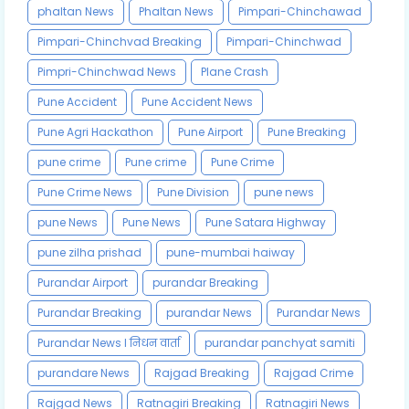
phaltan News
Phaltan News
Pimpari-Chinchawad
Pimpari-Chinchvad Breaking
Pimpari-Chinchwad
Pimpri-Chinchwad News
Plane Crash
Pune Accident
Pune Accident News
Pune Agri Hackathon
Pune Airport
Pune Breaking
pune crime
Pune crime
Pune Crime
Pune Crime News
Pune Division
pune news
pune News
Pune News
Pune Satara Highway
pune zilha prishad
pune-mumbai haiway
Purandar Airport
purandar Breaking
Purandar Breaking
purandar News
Purandar News
Purandar News l निधन वार्ता
purandar panchyat samiti
purandare News
Rajgad Breaking
Rajgad Crime
Rajgad News
Ratnagiri Breaking
Ratnagiri News