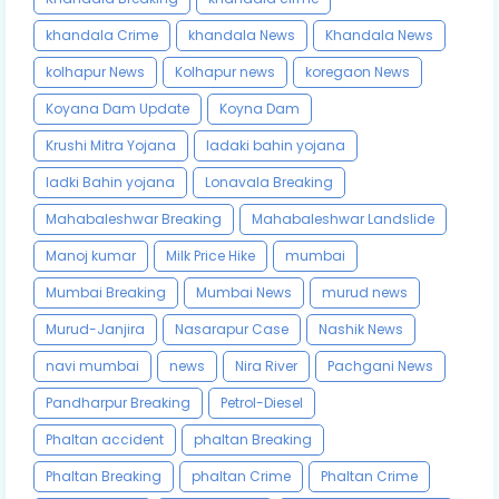
khandala Crime
khandala News
Khandala News
kolhapur News
Kolhapur news
koregaon News
Koyana Dam Update
Koyna Dam
Krushi Mitra Yojana
ladaki bahin yojana
ladki Bahin yojana
Lonavala Breaking
Mahabaleshwar Breaking
Mahabaleshwar Landslide
Manoj kumar
Milk Price Hike
mumbai
Mumbai Breaking
Mumbai News
murud news
Murud-Janjira
Nasarapur Case
Nashik News
navi mumbai
news
Nira River
Pachgani News
Pandharpur Breaking
Petrol-Diesel
Phaltan accident
phaltan Breaking
Phaltan Breaking
phaltan Crime
Phaltan Crime