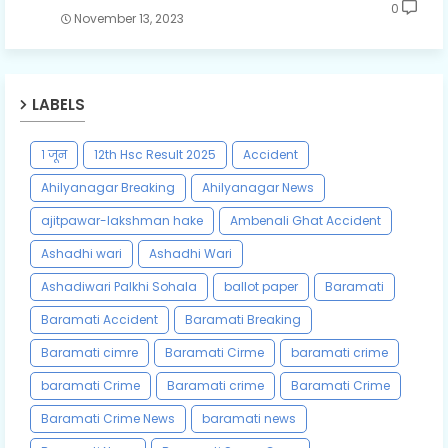
0
November 13, 2023
LABELS
१ जून
12th Hsc Result 2025
Accident
Ahilyanagar Breaking
Ahilyanagar News
ajitpawar-lakshman hake
Ambenali Ghat Accident
Ashadhi wari
Ashadhi Wari
Ashadiwari Palkhi Sohala
ballot paper
Baramati
Baramati Accident
Baramati Breaking
Baramati cimre
Baramati Cirme
baramati crime
baramati Crime
Baramati crime
Baramati Crime
Baramati Crime News
baramati news