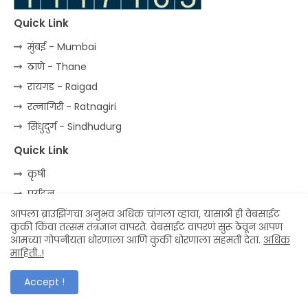
Quick Link
मुंबई - Mumbai
ठाणे - Thane
रायगड - Raigad
रत्‍नागिरी - Ratnagiri
सिंधुदुर्ग - Sindhudurg
Quick Link
कृषी
पर्यटन
लोककला
आपला ब्राउझिंगचा अनुभव अधिक चांगला व्हावा, यासाठी ही वेबसाईट
कुकी किंवा तत्सम तंत्रज्ञान वापरते. वेबसाईट वापरणं सुरू ठेवून आपण
मनोरंजन
आमच्या गोपनीयता धोरणाला आणि कुकी धोरणाला सहमती देता.
अधिक
माहिती..!
विडियो गॅलरी
Accept !