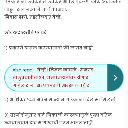
पक्षकारांनी लवकरात लवकर आपले प्रकरण लोक अदालतीत
मांडून सामंजस्याने मार्ग काढावा.
निवास ढाणे, तहसीलदार वेल्हे.
लोकअदालतीचे फायदे
1) प्रकरणे दाखल करण्यासाठी फी लागत नाही.
Also read :
वेल्हे l मिनल कांबळे l राजगड
तालुक्यातील ३४ ग्रामपंचायतीवर येणार
महिलाराज : सरपंचपदाचे आरक्षण जाहीर
2) आर्थिकदृष्ट्या सर्वसामान्य नागरिकांना दिलासा मिळतो.
3) तडजोडीनुसार दावे निकाली काढल्यामुळे पुन्हा वरिष्ठ
न्यायालयात दाद मागण्याची गरज भासत नाही.