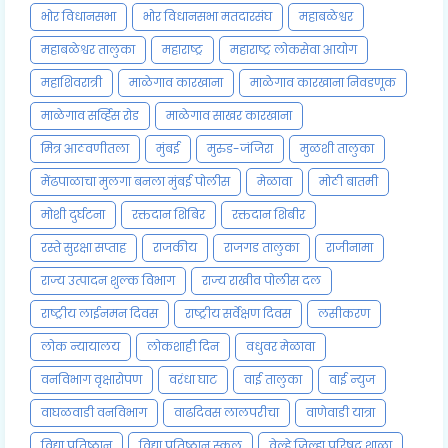
भोर विधानसभा
भोर विधानसभा मतदारसंघ
महाबळेश्वर
महाबळेश्वर तालुका
महाराष्ट्र
महाराष्ट्र लोकसेवा आयोग
महाशिवरात्री
माळेगाव कारखाना
माळेगाव कारखाना निवडणूक
माळेगाव सर्व्हिस रोड
माळेगाव साखर कारखाना
मित्र आठवणीतला
मुंबई
मुरुड-जंजिरा
मुळशी तालुका
मेंढपाळाचा मुलगा बनला मुंबई पोलीस
मेळावा
मोठी बातमी
मोशी दुर्घटना
रक्तदान शिबिर
रक्तदान शिबीर
रस्ते सुरक्षा सप्ताह
राजकीय
राजगड तालुका
राजीनामा
राज्य उत्पादन शुल्क विभाग
राज्य राखीव पोलीस दल
राष्ट्रीय लाईनमन दिवस
राष्ट्रीय सर्वेक्षण दिवस
लसीकरण
लोक न्यायालय
लोकशाही दिन
वधुवर मेळावा
वनविभाग वृक्षारोपण
वरंधा घाट
वाई तालुका
वाई न्युज
वाघळवाडी वनविभाग
वाढदिवस लालपरीचा
वाणेवाडी यात्रा
विद्या प्रतिष्ठान
विद्या प्रतिष्ठान स्कुल
वेल्हे जिल्हा परिषद शाळा