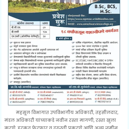
महसूल विभागात उपविभागीय अधिकारी, तहसीलदार,
मंडल अधिकारी यांच्याकडे नवीन रस्ता मागणी, रस्ता खुला
करणे, हरकत फेरफार व दुरुस्ती प्रकरणे आणि अन्य जमीन