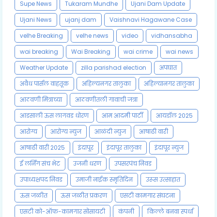
Supe News
Tukaram Mundhe
Ujani Dam Update
Ujani News
ujanj dam
Vaishnavi Hagawane Case
velhe Breaking
velhe news
video
vidhansabha
wai breaking
Wai Breaking
wai crime
wai news
Weather Update
zilla parishad election
अपघात
अवैध पार्सल वाहतूक
अहिल्यनगर तालुका
अहिल्यानगर तालुका
आठवणी मित्राच्या
आठवणीतली गावाची जत्रा
आडसाली ऊस लागवड धोरण
आम आदमी पार्टी
आयडॉल 2025
आरोग्य
आरोग्य न्युज
आळंदी न्युज
आषाढी वारी
आषाढी वारी 2025
इंदापूर
इंदापूर तालुका
इंदापूर न्युज
ई लर्निंग संच भेट
उजनी धरण
उपसरपंच निवड
उपाध्यक्षपद निवड
उमाजी नाईक स्मृतिदिन
उरूस उत्साहात
ऊस जळीत
ऊस जळीत प्रकरण
एसटी कामगार संघटना
एसटी को-ऑफ-कामगार सोसायटी
कंपनी
किल्ले बनवा स्पर्धा