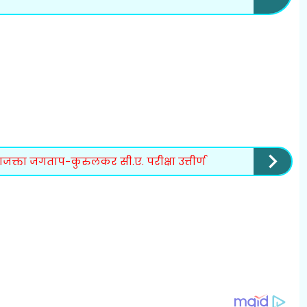
ाजक्ता जगताप-कुरुलकर सी.ए. परीक्षा उत्तीर्ण