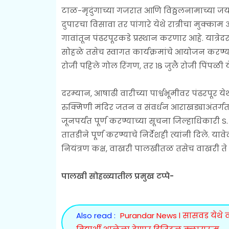
टाळ-मृदुंगाच्या गजरात आणि विठ्ठलनामाच्या जयघ
दुपारचा विसावा तर पांगारे येथे रात्रीचा मुक्का
गावांतून पंढरपूरकडे प्रस्थान करणार आहे. यात्रेद
सोहळे तसेच स्वागत कार्यक्रमांचे आयोजन करण्य
रोजी पहिले गोल रिंगण, तर १८ जुलै रोजी पिंपळी 
दरम्यान, आषाढी वारीच्या पार्श्वभूमीवर पंढरपूर 
रुक्मिणी मंदिर जतन व संवर्धन आराखड्याअंतर्गत
जूनपर्यंत पूर्ण करण्याच्या सूचना जिल्हाधिकारी S
तातडीने पूर्ण करण्याचे निर्देशही त्यांनी दिले. यावे
नियंत्रण कक्ष, वाखरी पालखीतळ तसेच वाखरी ते 
पालखी सोहळ्यातील प्रमुख टप्पे-
Also read :
Purandar News l सासवड येथे वा