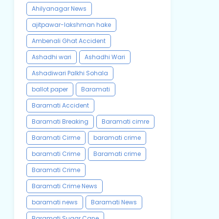
Ahilyanagar News
ajitpawar-lakshman hake
Ambenali Ghat Accident
Ashadhi wari
Ashadhi Wari
Ashadiwari Palkhi Sohala
ballot paper
Baramati
Baramati Accident
Baramati Breaking
Baramati cimre
Baramati Cirme
baramati crime
baramati Crime
Baramati crime
Baramati Crime
Baramati Crime News
baramati news
Baramati News
Baramati Sugar Cane