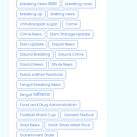
breaking news साखर
breaking nsws
breaking up
breking news
chhatarapati sugar
Crime
Crime News
Dam Storage Update
Dam Update
Dapoli News
Daund Breaking
Daund Crime
Daund News
Dhule News
Dubai sakhar Parishad
Fengal breaking News
fengal चक्रीवादळ
Food and Drug Administration
Football World Cup
Ganesh Festival
Gold News
Gold-Silver latest Price
Government Order