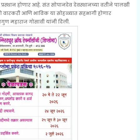
 प्रस्थान होणार आहे. संत सोपानदेव देवस्थानच्या वतीने पालखी
ारो वारकरी आणि भाविक या सोहळ्यात सहभागी होणार
िगुण महाराज गोसावी यांनी दिली.