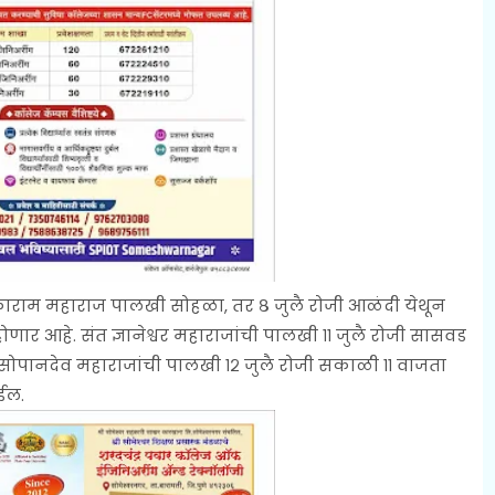
 तुकाराम महाराज पालखी सोहळा, तर ८ जुलै रोजी आळंदी येथून
होणार आहे. संत ज्ञानेश्वर महाराजांची पालखी ११ जुलै रोजी सासवड
ंत सोपानदेव महाराजांची पालखी १२ जुलै रोजी सकाळी ११ वाजता
ोईल.