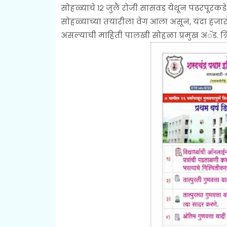
सोहळ्याचे १२ जुलै रोजी सासवड येथून पंढरपूरकडे
सोहळ्याच्या तयारीला वेग आला असून, यंदा हज
असल्याची माहिती पालखी सोहळा प्रमुख अॅड. त्र