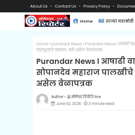
About Us
Contact Us
Privacy Policy
Documen
Home
ताज्या घडामोडी
Home
purandar News
Purandar News l आषाढी वारीच
पंढरपूरकडे प्रस्थान, असे असेल वेळापत्रक
Purandar News l आषाढी वारी
सोपानदेव महाराज पालखीचे सा
असेल वेळापत्रक
सोमेश्वर रिपोर्टर live
June 02, 2026
3 minute read