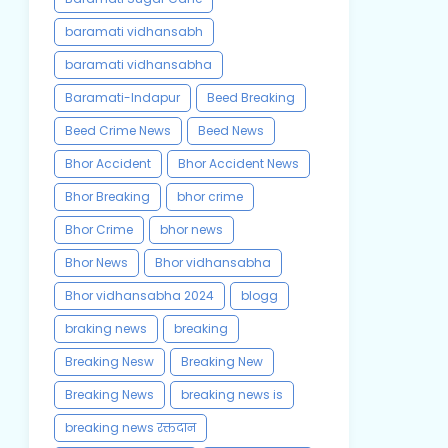
baramati vidhansabh
baramati vidhansabha
Baramati-Indapur
Beed Breaking
Beed Crime News
Beed News
Bhor Accident
Bhor Accident News
Bhor Breaking
bhor crime
Bhor Crime
bhor news
Bhor News
Bhor vidhansabha
Bhor vidhansabha 2024
blogg
braking news
breaking
Breaking Nesw
Breaking New
Breaking News
breaking news is
breaking news रक्तदान