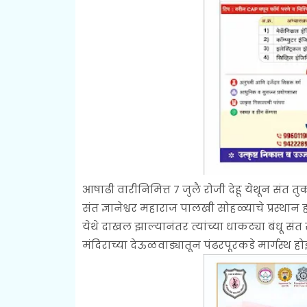
आषाढी वारीनिमित्त ७ जुलै रोजी देहू येथून संत
संत ज्ञानेश्वर महाराज पालखी सोहळ्याचे प्रस्थान 
येथे दाखल झाल्यानंतर त्यांच्या धाकट्या बंधू स
मंदिराच्या देऊळवाड्यातून पंढरपूरकडे मार्गस्थ ह