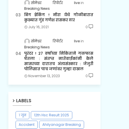
सोमेश्वर रिपोर्टर live
Breaking News
बिग ब्रेकिंग ! नीरा येथे गोळीबारात
कुख्यात गुंड गणेश रासकर ठार
July 16, 2021
0
सोमेश्वर रिपोर्टर live
Breaking News
पुरंदर ! २७ वर्षाच्या निकिताने गळफास
घेतला : संतप्त नातेवाईकांनी केले
सासरच्या दारातच अंत्यसंस्कार : जेजुरी
पोलिसात पाच जणांवर गुन्हा दाखल
November 13, 2023
0
LABELS
१ जून
12th Hsc Result 2025
Accident
Ahilyanagar Breaking