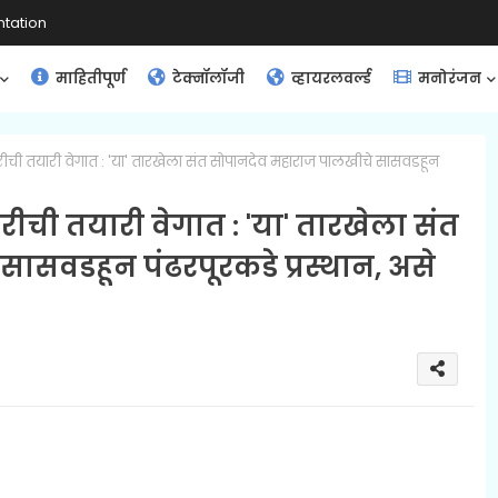
tation
माहितीपूर्ण
टेक्नॉलॉजी
व्हायरलवर्ल्ड
मनोरंजन
ी तयारी वेगात : 'या' तारखेला संत सोपानदेव महाराज पालखीचे सासवडहून
ची तयारी वेगात : 'या' तारखेला संत
सवडहून पंढरपूरकडे प्रस्थान, असे