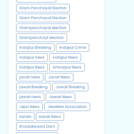
Gram Panchayat Eleciton
Gram Panchayat Election
Grampanchayat election
Grampanchayt election
Indapur Breaking
Indapur Crime
indapur news
indapur News
Indapur News
Ishwarpur News
javali news
Javali News
jawali Breaking
Jawali Breaking
jawali news
Jawali News
Jejuri News
Jewellers Association
karate
kasali News
Khadakwasla Dam