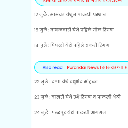
विद्यार्थी शाळेला देणार डिजिटल क्लासरुम
१२ जुलै : सासवड येथून पालखी प्रस्थान
१५ जुलै : वाघळवाडी येथे पहिले गोल रिंगण
१८ जुलै : पिंपळी येथे पहिले बकरी रिंगण
Also read :
Purandar News l सासवडच्या प्र
२२ जुलै : टप्पा येथे बंधूभेट सोहळा
२३ जुलै : वाखरी येथे उभे रिंगण व पालखी भेटी
२४ जुलै : पंढरपूर येथे पालखी आगमन