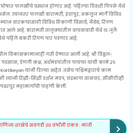
ोषात पालखीचे प्रस्थान होणार आहे. पहिल्या दिवशी पिंपळे येथे
म असेल. त्यानंतर पालखी बारामती, इंदापूर, अकलूज मार्गे विविध
रम्यान वारकऱ्यांसाठी विविध ठिकाणी विसावे, नैवेद्य, रिंगण
ात आले आहे. बारामती तालुक्यातील वाघळवाडी येथे १५ जुलै
येथे पहिले बकरी रिंगण पार पडणार आहे.
येथील विकासकामांनाही गती देण्यात आली आहे. श्री विठ्ठल-
 पडसाळ, देणगी कक्ष, अर्धमंडपातील पायऱ्या यांची कामे २५
. Kartikeyan यांनी दिल्या आहेत. तसेच पश्चिमद्वाराचे काम
ळी त्यांनी रिद्धी-सिद्धी दर्शन मंडप, चंद्रभागा वाळवंट, सीसीटीव्ही
पंढरपूर महामार्गाची पाहणी केली.
णिज्य शाखेचे सवंगडी ३० वर्षांनी एकत्र : माजी