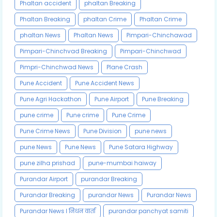
Phaltan accident
phaltan Breaking
Phaltan Breaking
phaltan Crime
Phaltan Crime
phaltan News
Phaltan News
Pimpari-Chinchawad
Pimpari-Chinchvad Breaking
Pimpari-Chinchwad
Pimpri-Chinchwad News
Plane Crash
Pune Accident
Pune Accident News
Pune Agri Hackathon
Pune Airport
Pune Breaking
pune crime
Pune crime
Pune Crime
Pune Crime News
Pune Division
pune news
pune News
Pune News
Pune Satara Highway
pune zilha prishad
pune-mumbai haiway
Purandar Airport
purandar Breaking
Purandar Breaking
purandar News
Purandar News
Purandar News l निधन वार्ता
purandar panchyat samiti