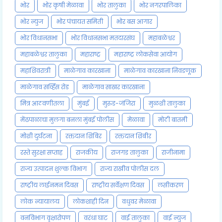
भोर
भोर कृषी मेळावा
भोर तालुका
भोर नगरपालिका
भोर न्युज
भोर पंचायत समिती
भोर बस आगार
भोर विधानसभा
भोर विधानसभा मतदारसंघ
महाबळेश्वर
महाबळेश्वर तालुका
महाराष्ट्र
महाराष्ट्र लोकसेवा आयोग
महाशिवरात्री
माळेगाव कारखाना
माळेगाव कारखाना निवडणूक
माळेगाव सर्व्हिस रोड
माळेगाव साखर कारखाना
मित्र आठवणीतला
मुंबई
मुरुड-जंजिरा
मुळशी तालुका
मेंढपाळाचा मुलगा बनला मुंबई पोलीस
मेळावा
मोठी बातमी
मोशी दुर्घटना
रक्तदान शिबिर
रक्तदान शिबीर
रस्ते सुरक्षा सप्ताह
राजकीय
राजगड तालुका
राजीनामा
राज्य उत्पादन शुल्क विभाग
राज्य राखीव पोलीस दल
राष्ट्रीय लाईनमन दिवस
राष्ट्रीय सर्वेक्षण दिवस
लसीकरण
लोक न्यायालय
लोकशाही दिन
वधुवर मेळावा
वनविभाग वृक्षारोपण
वरंधा घाट
वाई तालुका
वाई न्युज