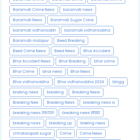
Baramati Crime News
baramati news
Baramati News
Baramati Sugar Cane
baramati vidhansabh
baramati vidhansabha
Baramati-Indapur
Beed Breaking
Beed Crime News
Beed News
Bhor Accident
Bhor Accident News
Bhor Breaking
bhor crime
Bhor Crime
bhor news
Bhor News
Bhor vidhansabha
Bhor vidhansabha 2024
blogg
braking news
breaking
Breaking Nesw
Breaking New
Breaking News
breaking news is
breaking news रक्तदान
breaking news साखर
breaking nsws
breaking up
breking news
chhatarapati sugar
Crime
Crime News