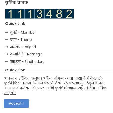
युनिक वाचक
Quick Link
मुंबई - Mumbai
ठाणे - Thane
रायगड - Raigad
रत्‍नागिरी - Ratnagiri
सिंधुदुर्ग - Sindhudurg
Quick Link
आपला ब्राउझिंगचा अनुभव अधिक चांगला व्हावा, यासाठी ही वेबसाईट
कृषी
कुकी किंवा तत्सम तंत्रज्ञान वापरते. वेबसाईट वापरणं सुरू ठेवून आपण
पर्यटन
आमच्या गोपनीयता धोरणाला आणि कुकी धोरणाला सहमती देता.
अधिक
माहिती..!
लोककला
मनोरंजन
Accept !
विडियो गॅलरी