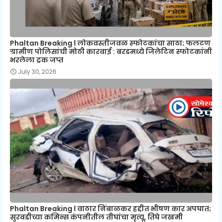
Phaltan Breaking l लोकवस्तीजवळ स्फोटकांचा साठा; फलटण
ग्रामीण पोलिसांची मोठी कारवाई : बरडमध्ये जिलेटिन स्फोटकांनी
भरलेला ट्रक जप्त
July 30, 2026
Phaltan Breaking l वाठार निंबाळकर हद्दीत भीषण कार अपघात;
सुरवडीच्या कमिन्स कंपनीतील तीघांचा मृत्यू, तिघे जखमी