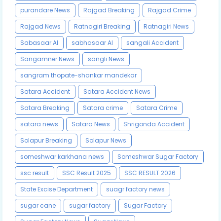
purandare News
Rajgad Breaking
Rajgad Crime
Rajgad News
Ratnagiri Breaking
Ratnagiri News
Sabasaar AI
sabhasaar AI
sangali Accident
Sangamner News
sangli News
sangram thopate-shankar mandekar
Satara Accident
Satara Accident News
Satara Breaking
Satara crime
Satara Crime
satara news
Satara News
Shrigonda Accident
Solapur Breaking
Solapur News
someshwar karkhana news
Someshwar Sugar Factory
ssc result
SSC Result 2025
SSC RESULT 2026
State Excise Department
suagr factory news
sugar cane
sugar factory
Sugar Factory