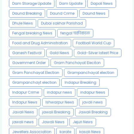
Dam Storage Update
Dam Update
Dapoli News
Daund Breaking
Daund Crime
Daund News
Dhule News
Dubai sakhar Parishad
Fengal breaking News
fengal चक्रीवादळ
Food and Drug Administration
Football World Cup
Ganesh Festival
Gold News
Gold-Silver latest Price
Government Order
Gram Panchayat Eleciton
Gram Panchayat Election
Grampanchayat election
Grampanchayt election
Indapur Breaking
Indapur Crime
indapur news
indapur News
Indapur News
Ishwarpur News
javali news
Javali News
jawali Breaking
Jawali Breaking
jawali news
Jawali News
Jejuri News
Jewellers Association
karate
kasali News