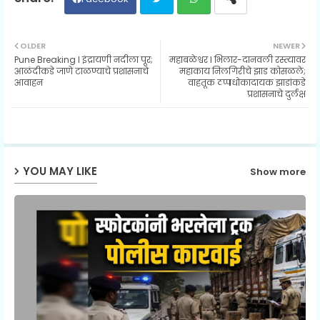
Twit
Wh
OLDER
NEWER
Pune Breaking I इंद्रायणी नदीला पूर;
महाबळेश्वर l भिलार-दानवली रस्त्यावर
ter
ats
आळंदीकडे जाणे टाळण्याचे प्रशासनाचे
महाकाय निलगिरीचे झाड कोसळले;
आवाहन
वाहतूक ठप्पधोकादायक झाडांकडे
प्रशासनाचे दुर्लक्ष
ap
p
YOU MAY LIKE
Show more