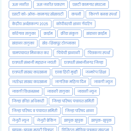
ऊस जळीत
ऊस जळीत प्रकरण
एसटी कामगार संघटना
एसटी को-ऑफ-कामगार सोसायटी
कंपनी
किल्ले बनवा स्पर्धा
केंद्रीय अर्थसंकल्प 2025
कोपीवरची शाळा गॅदरिंग
कोरेगाव तालुका
क्राईम
क्रीडा संकुल
खंडाळा क्राईम
खंडाळा तालुका
खेड-शिवापूर टोलनाका
ग्रामपंचायत मिळकत कर
चिंचेची झळाळी
चित्रकला स्पर्धा
छत्रपती संभाजी महाराज जयंती
छत्रपती संभाजीनगर जिल्हा
छत्रपती साखर कारखाना
छावा हिंदी मुव्ही
जन्मठेप शिक्षा
जरंडेश्वर साखर कारखाना
जागतिक महिला दिन
जावली न्युज
जावली विधानसभा
जावळी तालुका
जावळी न्युज
जिल्हा क्रीडा अधिकारी
जिल्हा परिषद पंचायत समिती
जिल्हा परिषद व पंचायत समिती
जिल्हा परिषद शाळा
जेजुरी न्युज
जेजुरी ब्रेकिंग
झापुक झुपुक
झापुक-झुपुक
झापुक-झुपुक मराठी चित्रपट
डिजिटल मोडिया पत्रकार संघटना