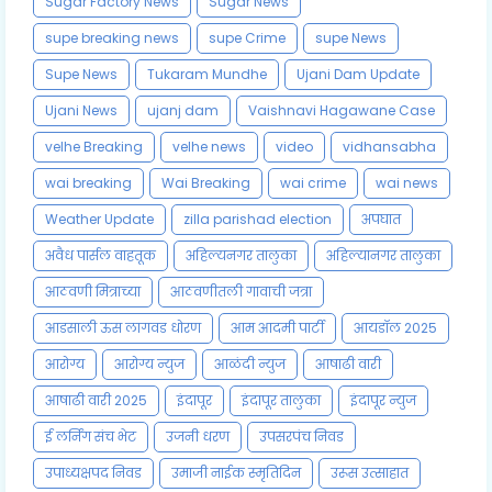
Sugar Factory News
Sugar News
supe breaking news
supe Crime
supe News
Supe News
Tukaram Mundhe
Ujani Dam Update
Ujani News
ujanj dam
Vaishnavi Hagawane Case
velhe Breaking
velhe news
video
vidhansabha
wai breaking
Wai Breaking
wai crime
wai news
Weather Update
zilla parishad election
अपघात
अवैध पार्सल वाहतूक
अहिल्यनगर तालुका
अहिल्यानगर तालुका
आठवणी मित्राच्या
आठवणीतली गावाची जत्रा
आडसाली ऊस लागवड धोरण
आम आदमी पार्टी
आयडॉल 2025
आरोग्य
आरोग्य न्युज
आळंदी न्युज
आषाढी वारी
आषाढी वारी 2025
इंदापूर
इंदापूर तालुका
इंदापूर न्युज
ई लर्निंग संच भेट
उजनी धरण
उपसरपंच निवड
उपाध्यक्षपद निवड
उमाजी नाईक स्मृतिदिन
उरूस उत्साहात