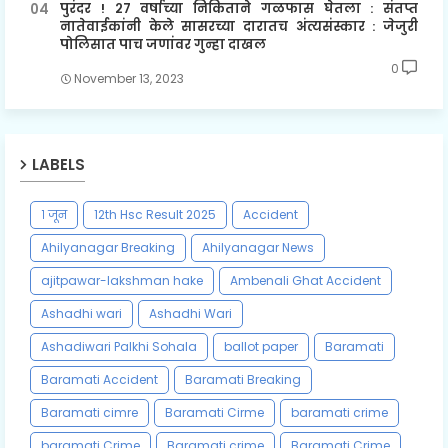
पुरंदर ! २७ वर्षाच्या निकिताने गळफास घेतला : संतप्त
नातेवाईकांनी केले सासरच्या दारातच अंत्यसंस्कार : जेजुरी
पोलिसात पाच जणांवर गुन्हा दाखल
0
November 13, 2023
LABELS
१ जून
12th Hsc Result 2025
Accident
Ahilyanagar Breaking
Ahilyanagar News
ajitpawar-lakshman hake
Ambenali Ghat Accident
Ashadhi wari
Ashadhi Wari
Ashadiwari Palkhi Sohala
ballot paper
Baramati
Baramati Accident
Baramati Breaking
Baramati cimre
Baramati Cirme
baramati crime
baramati Crime
Baramati crime
Baramati Crime