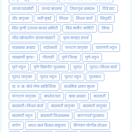
ताज्या घडामोडी
ताज्या बातम्या
तिळगुळ समारंभ
दिवे घाट
दौंड तालुका
नवी मुंबई
निधन
निधन वार्ता
नियुक्ती
निरा कृषी उत्पन्न बाजार समिती
निरा मार्केट कमिटी
निवड
नीरा खोऱ्यातील शेतकऱ्यांसाठी
नृत्य मल्हार स्पर्धा
पतसंस्था अपहार
पदोन्नती
पलटण तालुका
पाचगणी न्युज
पावसाची कृपा !
पीएचडी
पुणे जिल्हा
पुणे न्युज
पुणे न्यूज
पुणे विद्यापीठ पुरस्कार
पुरंदर
पुरंदर l निधन वार्ता
पुरंदर तालुका
पुरंदर न्युज
पुरंदर न्यूज
पुरस्कार
प्रा. व. बा. बोधे जेष्ठ साहित्यिक
प्राथमिक शाळा मुरूम
फलटण तालुका
बापदेव घाट
बाबा आढाव
बारामती
बारामती l निधन वार्ता
बारामती तालुका
बारामती तालूका
बारामती न्युज
बारामती विधानसभा
बालगंधर्व पुरस्कार
ब्लॉग
भारत ज्ञान विज्ञान समुदाय
भिगवण पोलीस स्टेशन