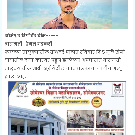
सोमेश्वर रिपोर्टर टीम-----
बारामती : हेमंत गडकरी
फलटण तालुक्यातील ताथवडे घाटात रविवार दि ५ जुलै रोजी
घाटातील दगड कारवर पडून झालेल्या अपघातात बारामती
तालुक्यातील आंबी खुर्द येथील कारचालकाचा जागीच मृत्यू
झाला आहे.