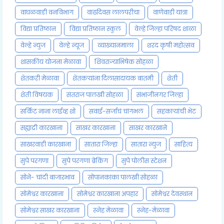
वाघळवाडी वनविभाग
वाढदिवस लालपरीचा
वाणेवाडी यात्रा
विद्या प्रतिष्ठान
विद्या प्रतिष्ठान स्कुल
वेल्हे जिल्हा परिषद शाळा
वेल्हे न्युज
वेल्हे न्यूज
व्याख्यानमाला
शरद कृषी महोत्सव
शासकीय योजना मेळावा
शिवराज्याभिषेक सोहळा
शेतकरी मेळावा
शेतकऱ्यांना दिलासादायक बातमी
शेती
शेती विषयक
संतराज पालखी सोहळा
संभाजीनगर जिल्हा
सर्किट नाना लाईव्ह शो
सवाई-सर्जाचं चांगभलं
सहकाऱ्यांची भेट
सह्याद्री कारखाना
साखर कारखाना
साखर कारखाने
साखरवाडी कारखाना
सातारा जिल्हा
सातारा न्युज
साहित्य
सुपे परगणा
सुपे परगणा ब्रेकिंग
सुपे पोलीस स्टेशन
सोने- चांदी बाजारभाव
सोपानकाका पालखी सोहळा
सोमेश्वर कारखाना
सोमेश्वर कारखाना अपहार
सोमेश्वर देवस्थान
सोमेश्वर साखर कारखाना
स्नेह मेळावा
स्नेह-मेळावा