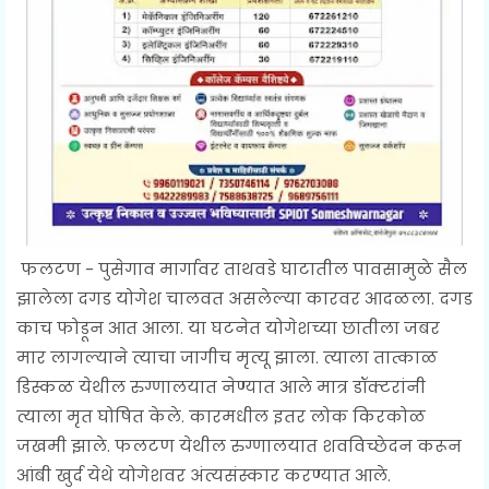
फलटण - पुसेगाव मार्गावर ताथवडे घाटातील पावसामुळे सैल
झालेला दगड योगेश चालवत असलेल्या कारवर आदळला. दगड
काच फोडून आत आला. या घटनेत योगेशच्या छातीला जबर
मार लागल्याने त्याचा जागीच मृत्यू झाला. त्याला तात्काळ
डिस्कळ येथील रुग्णालयात नेण्यात आले मात्र डॉक्टरांनी
त्याला मृत घोषित केले. कारमधील इतर लोक किरकोळ
जखमी झाले. फलटण येथील रुग्णालयात शवविच्छेदन करून
आंबी खुर्द येथे योगेशवर अंत्यसंस्कार करण्यात आले.