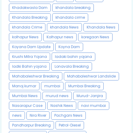
Khadakwasla Dam
khandala breaking
Khandala Breaking
khandala cirme
khandala Crime
khandala News
Khandala News
kolhapur News
Kolhapur news
koregaon News
Koyana Dam Update
Koyna Dam
Krushi Mitra Yojana
ladaki bahin yojana
ladki Bahin yojana
Lonavala Breaking
Mahabaleshwar Breaking
Mahabaleshwar Landslide
Manoj kumar
mumbai
Mumbai Breaking
Mumbai News
murud news
Murud-Janjira
Nasarapur Case
Nashik News
navi mumbai
news
Nira River
Pachgani News
Pandharpur Breaking
Petrol-Diesel