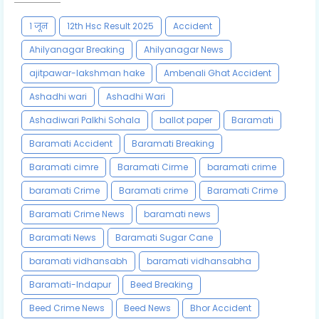
१ जून
12th Hsc Result 2025
Accident
Ahilyanagar Breaking
Ahilyanagar News
ajitpawar-lakshman hake
Ambenali Ghat Accident
Ashadhi wari
Ashadhi Wari
Ashadiwari Palkhi Sohala
ballot paper
Baramati
Baramati Accident
Baramati Breaking
Baramati cimre
Baramati Cirme
baramati crime
baramati Crime
Baramati crime
Baramati Crime
Baramati Crime News
baramati news
Baramati News
Baramati Sugar Cane
baramati vidhansabh
baramati vidhansabha
Baramati-Indapur
Beed Breaking
Beed Crime News
Beed News
Bhor Accident