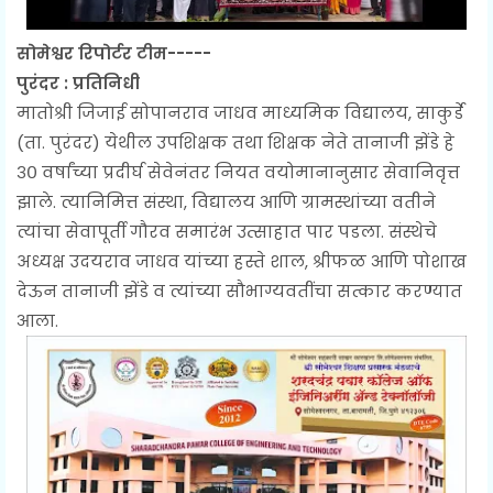
सोमेश्वर रिपोर्टर टीम-----
पुरंदर : प्रतिनिधी
मातोश्री जिजाई सोपानराव जाधव माध्यमिक विद्यालय, साकुर्डे
(ता. पुरंदर) येथील उपशिक्षक तथा शिक्षक नेते तानाजी झेंडे हे
३० वर्षांच्या प्रदीर्घ सेवेनंतर नियत वयोमानानुसार सेवानिवृत्त
झाले. त्यानिमित्त संस्था, विद्यालय आणि ग्रामस्थांच्या वतीने
त्यांचा सेवापूर्ती गौरव समारंभ उत्साहात पार पडला. संस्थेचे
अध्यक्ष उदयराव जाधव यांच्या हस्ते शाल, श्रीफळ आणि पोशाख
देऊन तानाजी झेंडे व त्यांच्या सौभाग्यवतींचा सत्कार करण्यात
आला.