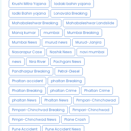
Krushi Mitra Yojana
ladaki bahin yojana
ladki Bahin yojana
Lonavala Breaking
Mahabaleshwar Breaking
Mahabaleshwar Landslide
Manoj kumar
mumbai
Mumbai Breaking
Mumbai News
murud news
Murud-Janjira
Nasarapur Case
Nashik News
navi mumbai
news
Nira River
Pachgani News
Pandharpur Breaking
Petrol-Diesel
Phaltan accident
phaltan Breaking
Phaltan Breaking
phaltan Crime
Phaltan Crime
phaltan News
Phaltan News
Pimpari-Chinchawad
Pimpari-Chinchvad Breaking
Pimpari-Chinchwad
Pimpri-Chinchwad News
Plane Crash
Pune Accident
Pune Accident News