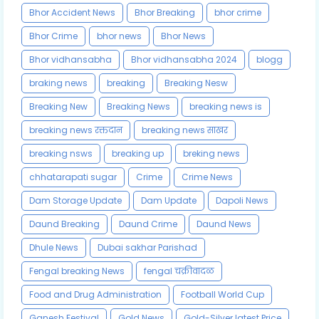
Bhor Accident News
Bhor Breaking
bhor crime
Bhor Crime
bhor news
Bhor News
Bhor vidhansabha
Bhor vidhansabha 2024
blogg
braking news
breaking
Breaking Nesw
Breaking New
Breaking News
breaking news is
breaking news रक्तदान
breaking news साखर
breaking nsws
breaking up
breking news
chhatarapati sugar
Crime
Crime News
Dam Storage Update
Dam Update
Dapoli News
Daund Breaking
Daund Crime
Daund News
Dhule News
Dubai sakhar Parishad
Fengal breaking News
fengal चक्रीवादळ
Food and Drug Administration
Football World Cup
Ganesh Festival
Gold News
Gold-Silver latest Price