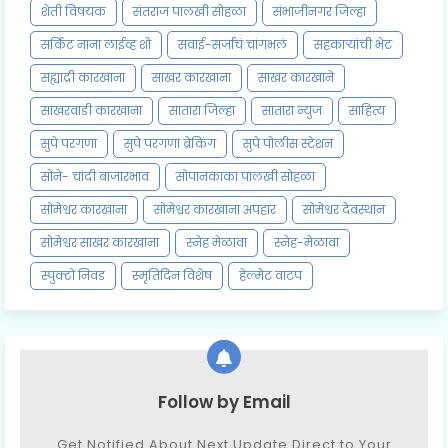
शेती विषयक
संतराज पालखी सोहळा
संभाजीनगर जिल्हा
सर्किट नाना लाईव्ह शो
सवाई-सर्जाचं चांगभलं
सहकाऱ्यांची भेट
सह्याद्री कारखाना
साखर कारखाना
साखर कारखाने
साखरवाडी कारखाना
सातारा जिल्हा
सातारा न्युज
साहित्य
सुपे परगणा
सुपे परगणा ब्रेकिंग
सुपे पोलीस स्टेशन
सोने- चांदी बाजारभाव
सोपानकाका पालखी सोहळा
सोमेश्वर कारखाना
सोमेश्वर कारखाना अपहार
सोमेश्वर देवस्थान
सोमेश्वर साखर कारखाना
स्नेह मेळावा
स्नेह-मेळावा
स्पुक्टो निवड
स्मृतिदिन विशेष
हेल्मेट वाटप
Follow by Email
Get Notified About Next Update Direct to Your