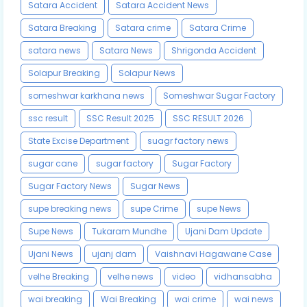
Satara Accident
Satara Accident News
Satara Breaking
Satara crime
Satara Crime
satara news
Satara News
Shrigonda Accident
Solapur Breaking
Solapur News
someshwar karkhana news
Someshwar Sugar Factory
ssc result
SSC Result 2025
SSC RESULT 2026
State Excise Department
suagr factory news
sugar cane
sugar factory
Sugar Factory
Sugar Factory News
Sugar News
supe breaking news
supe Crime
supe News
Supe News
Tukaram Mundhe
Ujani Dam Update
Ujani News
ujanj dam
Vaishnavi Hagawane Case
velhe Breaking
velhe news
video
vidhansabha
wai breaking
Wai Breaking
wai crime
wai news