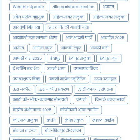
Weather Update
zilla parishad election
अपघात
अवैध पार्सल वाहतूक
अहिल्यनगर तालुका
अहिल्यानगर तालुका
आठवणी मित्राच्या
आठवणीतली गावाची जत्रा
आडसाली ऊस लागवड धोरण
आम आदमी पार्टी
आयडॉल 2025
आरोग्य
आरोग्य न्युज
आळंदी न्युज
आषाढी वारी
आषाढी वारी 2025
इंदापूर
इंदापूर तालुका
इंदापूर न्युज
ई लर्निंग संच भेट
उजनी धरण
उपसरपंच निवड
उपाध्यक्षपद निवड
उमाजी नाईक स्मृतिदिन
उरूस उत्साहात
ऊस जळीत
ऊस जळीत प्रकरण
एसटी कामगार संघटना
एसटी को-ऑफ-कामगार सोसायटी
कंपनी
किल्ले बनवा स्पर्धा
केंद्रीय अर्थसंकल्प 2025
कोपीवरची शाळा गॅदरिंग
कोरेगाव तालुका
क्राईम
क्रीडा संकुल
खंडाळा क्राईम
खंडाळा तालुका
खेड-शिवापूर टोलनाका