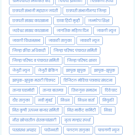
ग्रामपंचायत मिळकत कर
चिंचेची झळाळी
चित्रकला स्पर्धा
छत्रपती संभाजी महाराज जयंती
छत्रपती संभाजीनगर जिल्हा
छत्रपती साखर कारखाना
छावा हिंदी मुव्ही
जन्मठेप शिक्षा
जरंडेश्वर साखर कारखाना
जागतिक महिला दिन
जावली न्युज
जावली विधानसभा
जावळी तालुका
जावळी न्युज
जिल्हा क्रीडा अधिकारी
जिल्हा परिषद पंचायत समिती
जिल्हा परिषद व पंचायत समिती
जिल्हा परिषद शाळा
जेजुरी न्युज
जेजुरी ब्रेकिंग
झापुक झुपुक
झापुक-झुपुक
झापुक-झुपुक मराठी चित्रपट
डिजिटल मोडिया पत्रकार संघटना
ताज्या घडामोडी
ताज्या बातम्या
तिळगुळ समारंभ
दिवे घाट
दौंड तालुका
नवी मुंबई
निधन
निधन वार्ता
नियुक्ती
निरा कृषी उत्पन्न बाजार समिती
निरा मार्केट कमिटी
निवड
नीरा खोऱ्यातील शेतकऱ्यांसाठी
नृत्य मल्हार स्पर्धा
पतसंस्था अपहार
पदोन्नती
पलटण तालुका
पाचगणी न्युज