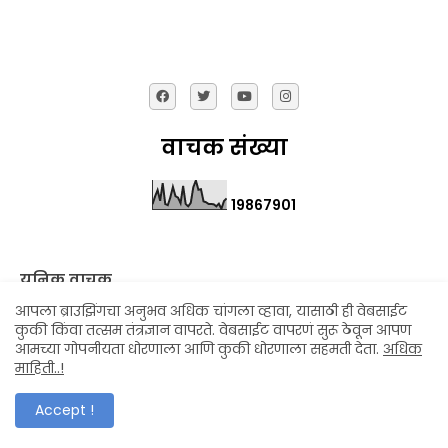
वाचक संख्या
1
9
8
6
7
9
0
1
युनिक वाचक
आपला ब्राउझिंगचा अनुभव अधिक चांगला व्हावा, यासाठी ही वेबसाईट
कुकी किंवा तत्सम तंत्रज्ञान वापरते. वेबसाईट वापरणं सुरू ठेवून आपण
आमच्या गोपनीयता धोरणाला आणि कुकी धोरणाला सहमती देता.
अधिक
Quick Link
माहिती..!
मुंबई - Mumbai
Accept !
ठाणे - Thane