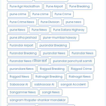
Pune Agri Hackathon
Pune Airport
Pune Breaking
pune crime
Pune crime
Pune Crime
Pune Crime News
Pune Division
pune news
pune News
Pune News
Pune Satara Highway
pune zilha prishad
pune-mumbai haiway
Purandar Airport
purandar Breaking
Purandar Breaking
purandar News
Purandar News
Purandar News l निधन वार्ता
purandar panchyat samiti
purandare News
Rajgad Breaking
Rajgad Crime
Rajgad News
Ratnagiri Breaking
Ratnagiri News
Sabasaar AI
sabhasaar AI
sangali Accident
Sangamner News
sangli News
sangram thopate-shankar mandekar