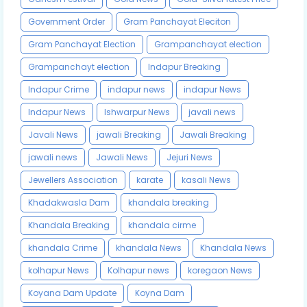
Government Order
Gram Panchayat Eleciton
Gram Panchayat Election
Grampanchayat election
Grampanchayt election
Indapur Breaking
Indapur Crime
indapur news
indapur News
Indapur News
Ishwarpur News
javali news
Javali News
jawali Breaking
Jawali Breaking
jawali news
Jawali News
Jejuri News
Jewellers Association
karate
kasali News
Khadakwasla Dam
khandala breaking
Khandala Breaking
khandala cirme
khandala Crime
khandala News
Khandala News
kolhapur News
Kolhapur news
koregaon News
Koyana Dam Update
Koyna Dam