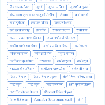
मित्र आठवणीतला
मुंबई
मुरुड-जंजिरा
मुळशी तालुका
मेंढपाळाचा मुलगा बनला मुंबई पोलीस
मेळावा
मोठी बातमी
मोशी दुर्घटना
रक्तदान शिबिर
रक्तदान शिबीर
रस्ते सुरक्षा सप्ताह
राजकीय
राजगड तालुका
राजीनामा
राज्य उत्पादन शुल्क विभाग
राज्य राखीव पोलीस दल
राष्ट्रीय लाईनमन दिवस
राष्ट्रीय सर्वेक्षण दिवस
लसीकरण
लोक न्यायालय
लोकशाही दिन
वधुवर मेळावा
वनविभाग वृक्षारोपण
वरंधा घाट
वाई तालुका
वाई न्युज
वाघळवाडी वनविभाग
वाढदिवस लालपरीचा
वाणेवाडी यात्रा
विद्या प्रतिष्ठान
विद्या प्रतिष्ठान स्कुल
वेल्हे जिल्हा परिषद शाळा
वेल्हे न्युज
वेल्हे न्यूज
व्याख्यानमाला
शरद कृषी महोत्सव
शासकीय योजना मेळावा
शिवराज्याभिषेक सोहळा
शेतकरी मेळावा
शेतकऱ्यांना दिलासादायक बातमी
शेती