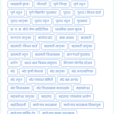
पावसाची कृपा !
पीएचडी
पुणे जिल्हा
पुणे न्युज
पुणे न्यूज
पुणे विद्यापीठ पुरस्कार
पुरंदर
पुरंदर l निधन वार्ता
पुरंदर तालुका
पुरंदर न्युज
पुरंदर न्यूज
पुरस्कार
प्रा. व. बा. बोधे जेष्ठ साहित्यिक
प्राथमिक शाळा मुरूम
फलटण तालुका
बापदेव घाट
बाबा आढाव
बारामती
बारामती l निधन वार्ता
बारामती तालुका
बारामती तालूका
बारामती न्युज
बारामती विधानसभा
बालगंधर्व पुरस्कार
ब्लॉग
भारत ज्ञान विज्ञान समुदाय
भिगवण पोलीस स्टेशन
भोर
भोर कृषी मेळावा
भोर तालुका
भोर नगरपालिका
भोर न्युज
भोर पंचायत समिती
भोर बस आगार
भोर विधानसभा
भोर विधानसभा मतदारसंघ
महाबळेश्वर
महाबळेश्वर तालुका
महाराष्ट्र
महाराष्ट्र लोकसेवा आयोग
महाशिवरात्री
माळेगाव कारखाना
माळेगाव कारखाना निवडणूक
माळेगाव सर्व्हिस रोड
माळेगाव साखर कारखाना