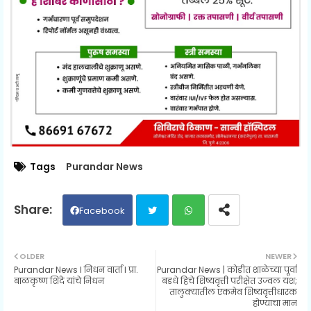
Tags
Purandar News
Facebook
Twit
Wh
OLDER
NEWER
Purandar News l निधन वार्ता I प्रा.
Purandar News | कोडीत शाळेच्या पूर्वा
ter
ats
बाळकृष्ण शिंदे यांचे निधन
बडधे हिचे शिष्यवृत्ती परीक्षेत उज्वल यश;
तालुक्यातील एकमेव शिष्यवृत्तीधारक
होण्याचा मान
ap