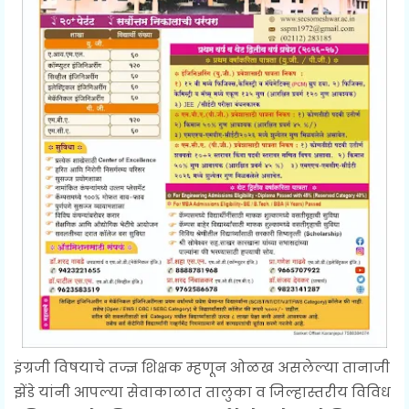
इंग्रजी विषयाचे तज्ज्ञ शिक्षक म्हणून ओळख असलेल्या तानाजी
झेंडे यांनी आपल्या सेवाकाळात तालुका व जिल्हास्तरीय विविध