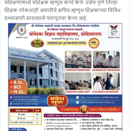
प्रशिक्षणांमध्ये प्रशिक्षक म्हणून कार्य केले. तसेच पुणे जिल्हा
शिक्षक लोकशाही आघाडीचे सचिव म्हणून शिक्षकांच्या विविध
प्रश्नांसाठी सातत्याने पाठपुरावा केला आहे.